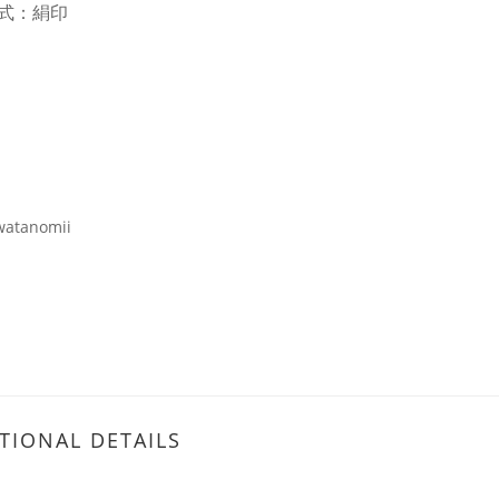
式：絹印
atanomii
TIONAL DETAILS