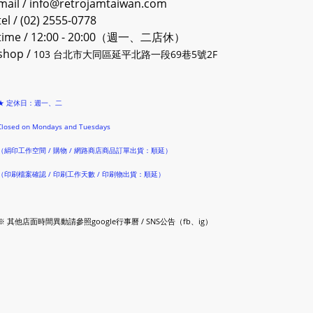
mail / info@retrojamtaiwan.com
tel / (02) 2555-0778
time / 12:00 - 20:00（週一、二店休）
shop /
103 台北市大同區延平北路一段69巷5號2F
★ 定休日：週一、二
Closed on Mondays and Tuesdays
（絹印工作空間 / 購物 / 網路商店商品訂單出貨：順延）
（印刷檔案確認 / 印刷工作天數 / 印刷物出貨：順延）
※ 其他店面時間異動請參照google行事曆 / SNS公告（fb、ig）