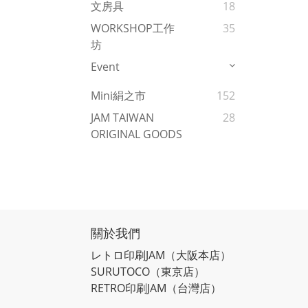
文房具
18
WORKSHOP工作
35
坊
Event
Mini絹之市
152
JAM TAIWAN
28
ORIGINAL GOODS
關於我們
レトロ印刷JAM
（大阪本店）
SURUTOCO
（東京店）
RETRO印刷JAM
（台灣店）