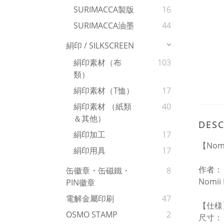
SURIMACCA製版
16
SURIMACCA油墨
44
絹印 / SILKSCREEN
絹印素材（布
103
類）
絹印素材（T恤）
17
絹印素材 （紙類
40
＆其他）
DESC
絹印加工
17
【Nom
絹印用具
17
作者：
缶徽章・缶磁鐵・
8
Nomi
PIN徽章
電解金屬印刷
47
【仕様
OSMO STAMP
2
尺寸：