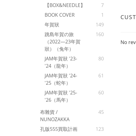
【BOX&NEEDLE】
7
BOOK COVER
1
CUS
年賀狀
149
跳島年賀の旅
160
（2022—23年賀
No rev
狀）（兔年）
JAM年賀狀 '23-
80
'24（龍年）
JAM年賀狀 '24-
61
'25（蛇年）
JAM年賀狀 '25-
60
'26（馬年）
布雜貨 /
45
NUNOZAKKA
孔版555買取計画
123