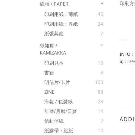
印刷方
紙張 / PAPER
印刷用紙：薄紙
46
印刷用紙：厚紙
24
紙張其他
7
- - -
紙雜貨 /
KAMIZAKKA
INFO：
ig： 
@w
印刷見本
19
書籍
3
明信片/卡片
103
ZINE
88
海報 / 包裝紙
28
年曆/月曆/日曆
14
ADDI
信封信紙
7
紙膠帶・貼紙
14