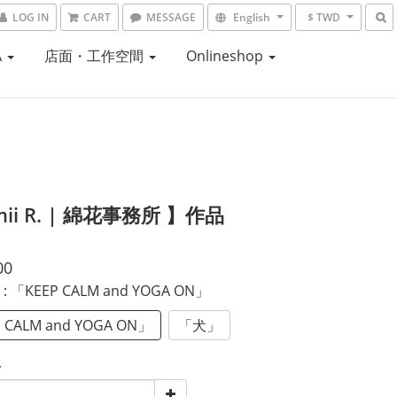
LOG IN
CART
MESSAGE
English
$ TWD
A
店面・工作空間
Onlineshop
ii R. | 綿花事務所 】作品
00
式
: 「KEEP CALM and YOGA ON」
 CALM and YOGA ON」
「犬」
y