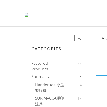
Vi
CATEGORIES
Featured
77
Products
Surimacca
Handerude 小型
4
製版機
SURIMACCA絹印
17
道具