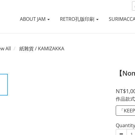
ABOUT JAM
RETRO孔版印刷
SURIMACC
ew All
紙雜貨 / KAMIZAKKA
【Nom
NT$1,0
作品款
「KEEP
Quantit