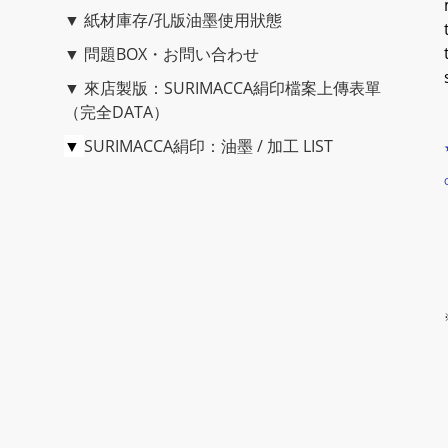
▼
紙材庫存/孔版油墨使用狀態
▼
問題BOX・お問い合わせ
▼
來店製版：SURIMACCA絹印檔案上傳表單
（完全DATA）
▼
SURIMACCA絹印：油墨 / 加工 LIST