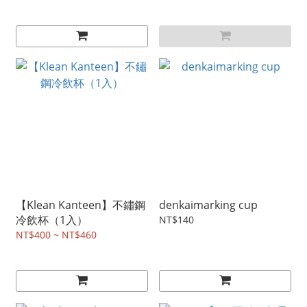
【Klean Kanteen】不鏽鋼
denkaimarking cup
冷飲杯（1入）
NT$140
NT$400 ~ NT$460