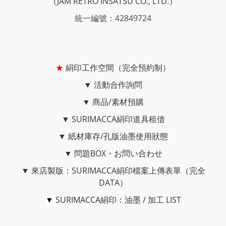
（JAM RETRO INSATSU CO., LTD.）
統一編號：42849724
★
絹印工作空間（完全預約制）
▼
活動合作詢問
▼
商品/素材預購
▼
SURIMACCA絹印道具租借
▼
紙材庫存/孔版油墨使用狀態
▼
問題BOX・お問い合わせ
▼
來店製版：SURIMACCA絹印檔案上傳表單（完全
DATA）
▼
SURIMACCA絹印：油墨 / 加工 LIST