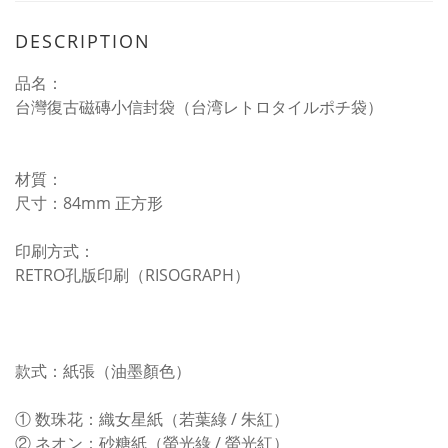
DESCRIPTION
品名：
台灣復古磁磚小信封袋（台湾レトロタイルポチ袋）
材質：
尺寸：84mm 正方形
印刷方式：
RETRO孔版印刷（RISOGRAPH）
款式：紙張（油墨顏色）
① 数珠花：織女星紙（若葉綠 / 朱紅）
② ネオン：砂糖紙（螢光綠 / 螢光紅）