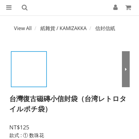
View All
紙雜貨 / KAMIZAKKA
信封信紙
台灣復古磁磚小信封袋（台湾レトロタ
イルポチ袋）
NT$125
款式
: ① 数珠花