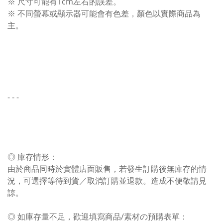
※ 尺寸可能有1cm左右的誤差。
※ 不同螢幕或顯示器可能會有色差，顏色以實際商品為
主。
- - -
◎ 庫存情形：
由於商品同時於實體店面販售，若發生訂購後無庫存的情
況，可選擇等待到貨／取消訂購並退款。造成不便敬請見
諒。
◎ 如庫存量不足，歡迎填寫商品/素材の預購表單：