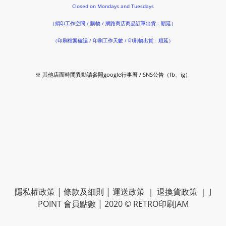
Closed on Mondays and Tuesdays
（絹印工作空間 / 購物 / 網路商店商品訂單出貨：順延）
（印刷檔案確認 / 印刷工作天數 / 印刷物出貨：順延）
※ 其他店面時間異動請參照google行事曆 / SNS公告（fb、ig）
隱私權政策
|
條款及細則
|
運送政策
｜
退換貨政策
｜
J
POINT 會員點數
| 2020 © RETRO印刷JAM