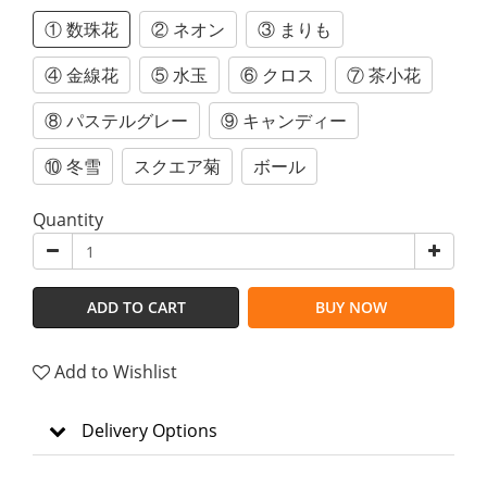
① 数珠花
② ネオン
③ まりも
④ 金線花
⑤ 水玉
⑥ クロス
⑦ 茶小花
⑧ パステルグレー
⑨ キャンディー
⑩ 冬雪
スクエア菊
ボール
Quantity
ADD TO CART
BUY NOW
Add to Wishlist
Delivery Options