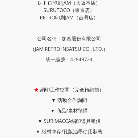
レトロ印刷JAM
（大阪本店）
SURUTOCO
（東京店）
RETRO印刷JAM
（台灣店）
公司名稱：加慕股份有限公司
（JAM RETRO INSATSU CO., LTD.）
統一編號：42849724
★
絹印工作空間（完全預約制）
▼
活動合作詢問
▼
商品/素材預購
▼
SURIMACCA絹印道具租借
▼
紙材庫存/孔版油墨使用狀態