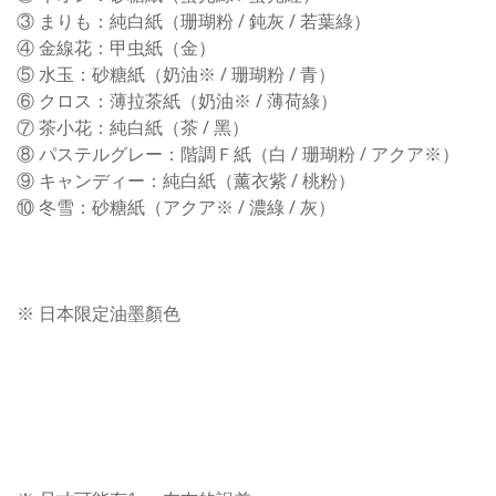
③ まりも：純白紙（珊瑚粉 / 鈍灰 / 若葉綠）
④ 金線花：甲虫紙（金）
⑤ 水玉：砂糖紙（奶油※ / 珊瑚粉 / 青）
⑥ クロス：薄拉茶紙（奶油※ / 薄荷綠）
⑦ 茶小花：純白紙（茶 / 黑）
⑧ パステルグレー：階調Ｆ紙（白 / 珊瑚粉 / アクア※）
⑨ キャンディー：純白紙（薰衣紫 / 桃粉）
⑩ 冬雪：砂糖紙（アクア※ / 濃綠 / 灰）
※ 日本限定油墨顏色