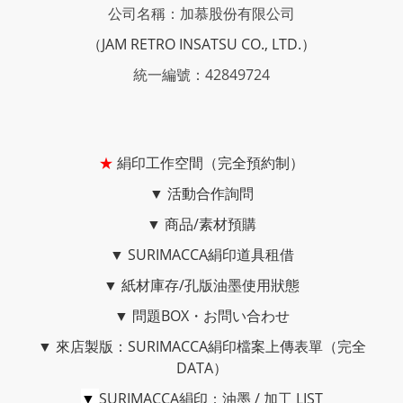
公司名稱：加慕股份有限公司
（JAM RETRO INSATSU CO., LTD.）
統一編號：42849724
★
絹印工作空間（完全預約制）
▼
活動合作詢問
▼
商品/素材預購
▼
SURIMACCA絹印道具租借
▼
紙材庫存/孔版油墨使用狀態
▼
問題BOX・お問い合わせ
▼
來店製版：SURIMACCA絹印檔案上傳表單（完全
DATA）
▼
SURIMACCA絹印：油墨 / 加工 LIST