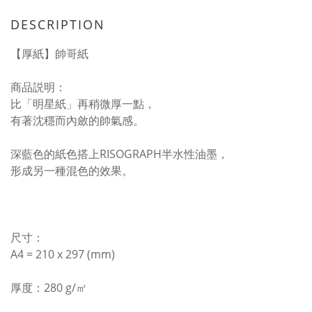
DESCRIPTION
【厚紙】帥哥紙
商品説明：
比「明星紙」再稍微厚一點，
有著沈穩而內斂的帥氣感。
深藍色的紙色搭上RISOGRAPH半水性油墨，
形成另一種混色的效果。
尺寸：
A4 = 210 x 297 (mm)
厚度：280 g/㎡