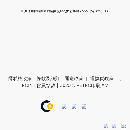
※ 其他店面時間異動請參照google行事曆 / SNS公告（fb、ig）
隱私權政策
|
條款及細則
|
運送政策
｜
退換貨政策
｜
J
POINT 會員點數
| 2020 © RETRO印刷JAM