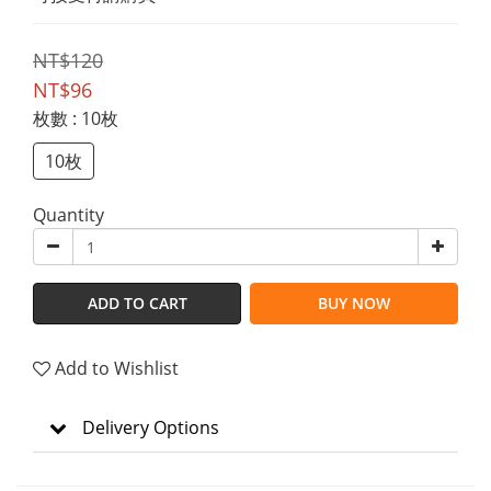
NT$120
NT$96
枚數
: 10枚
10枚
Quantity
ADD TO CART
BUY NOW
Add to Wishlist
Delivery Options