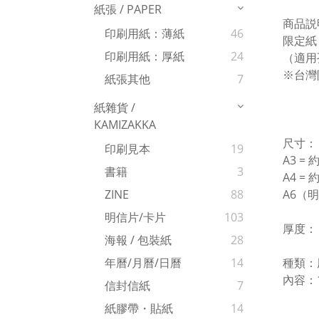
紙張 / PAPER
商品説
印刷用紙：薄紙
46
限定紙
印刷用紙：厚紙
24
（適用
※台灣
紙張其他
7
紙雜貨 /
KAMIZAKKA
尺寸：
印刷見本
19
A3 = 約
書籍
3
A4 = 約
A6（明信
ZINE
88
明信片/卡片
103
厚度： 
海報 / 包裝紙
28
種類：
年曆/月曆/日曆
14
內容：1
信封信紙
7
紙膠帶・貼紙
14