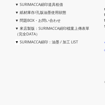
▼
SURIMACCA絹印道具租借
▼
紙材庫存/孔版油墨使用狀態
▼
問題BOX・お問い合わせ
▼
來店製版：SURIMACCA絹印檔案上傳表單
（完全DATA）
▼
SURIMACCA絹印：油墨 / 加工 LIST