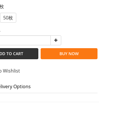
0枚
50枚
y
DD TO CART
BUY NOW
o Wishlist
livery Options