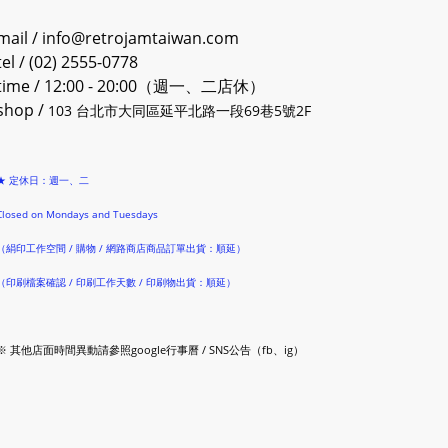
mail / info@retrojamtaiwan.com
tel / (02) 2555-0778
time / 12:00 - 20:00（週一、二店休）
shop /
103 台北市大同區延平北路一段69巷5號2F
★ 定休日：週一、二
Closed on Mondays and Tuesdays
（絹印工作空間 / 購物 / 網路商店商品訂單出貨：順延）
（印刷檔案確認 / 印刷工作天數 / 印刷物出貨：順延）
※ 其他店面時間異動請參照google行事曆 / SNS公告（fb、ig）