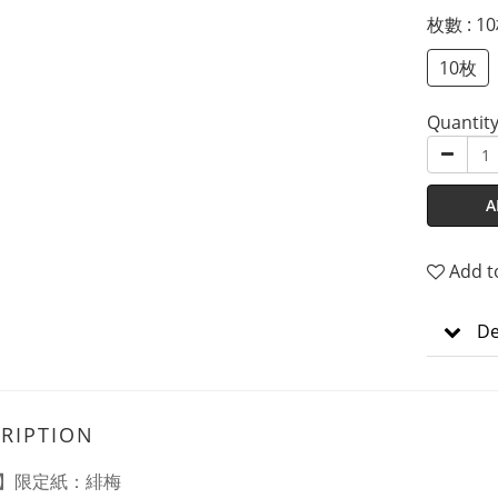
枚數
: 1
10枚
Quantit
A
Add t
De
RIPTION
】限定紙：緋梅