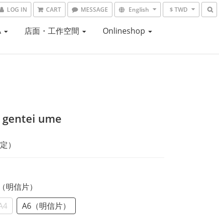
LOG IN
CART
MESSAGE
English
$ TWD
A
店面・工作空間
Onlineshop
 gentei ume
定）
A6（明信片）
A4
A6（明信片）