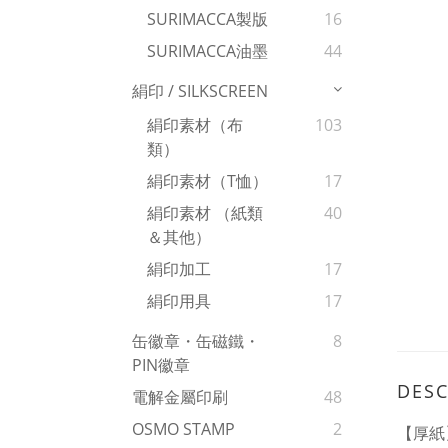
SURIMACCA製版
16
SURIMACCA油墨
44
絹印 / SILKSCREEN
絹印素材（布
103
類）
絹印素材（T恤）
17
絹印素材 （紙類
40
＆其他）
絹印加工
17
絹印用具
17
缶徽章・缶磁鐵・
8
PIN徽章
DESC
電解金屬印刷
48
OSMO STAMP
2
【厚紙