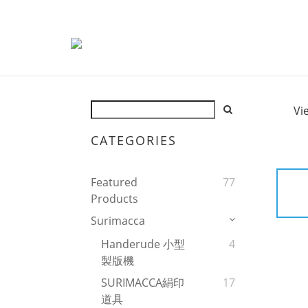
Vi
CATEGORIES
Featured
77
Products
Surimacca
Handerude 小型
4
製版機
SURIMACCA絹印
17
道具