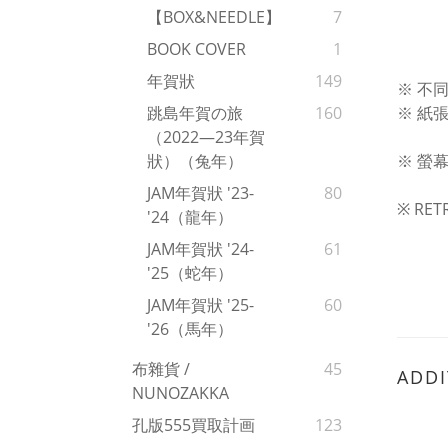
【BOX&NEEDLE】
7
BOOK COVER
1
年賀狀
149
※ 不
※ 紙
跳島年賀の旅
160
（2022—23年賀
※ 螢
狀）（兔年）
JAM年賀狀 '23-
80
※ R
'24（龍年）
JAM年賀狀 '24-
61
'25（蛇年）
JAM年賀狀 '25-
60
'26（馬年）
布雜貨 /
45
ADDI
NUNOZAKKA
孔版555買取計画
123