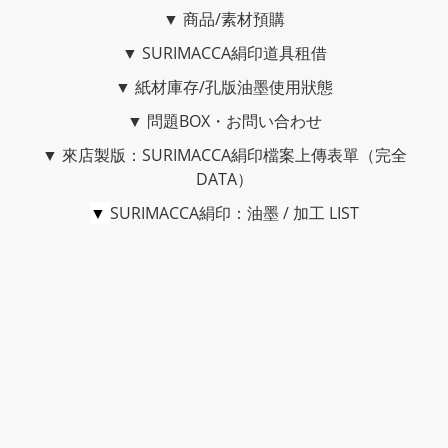
▼
商品/素材預購
▼
SURIMACCA絹印道具租借
▼
紙材庫存/孔版油墨使用狀態
▼
問題BOX・お問い合わせ
▼
來店製版：SURIMACCA絹印檔案上傳表單（完全
DATA）
▼
SURIMACCA絹印：油墨 / 加工 LIST