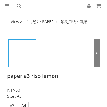
View All
紙張 / PAPER
印刷用紙：薄紙
paper a3 riso lemon
NT$60
Size
: A3
A3
A4