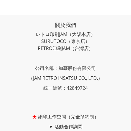
關於我們
レトロ印刷JAM
（大阪本店）
SURUTOCO
（東京店）
RETRO印刷JAM
（台灣店）
公司名稱：加慕股份有限公司
（JAM RETRO INSATSU CO., LTD.）
統一編號：42849724
★
絹印工作空間（完全預約制）
▼
活動合作詢問