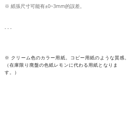
※ 紙張尺寸可能有±0~3mm的誤差。
- - -
※ クリーム色のカラー用紙。コピー用紙のような質感。
（在庫限り廃盤の色紙レモンに代わる用紙となりま
す。）