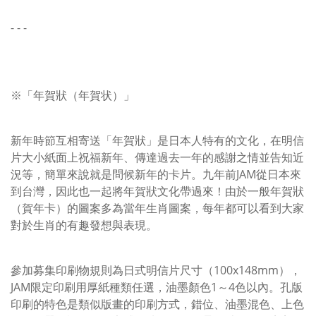
- - -
※「年賀狀（年賀状）」
新年時節互相寄送「年賀狀」是日本人特有的文化，在明信
片大小紙面上祝福新年、傳達過去一年的感謝之情並告知近
況等，簡單來說就是問候新年的卡片。九年前JAM從日本來
到台灣，因此也一起將年賀狀文化帶過來！由於一般年賀狀
（賀年卡）的圖案多為當年生肖圖案，每年都可以看到大家
對於生肖的有趣發想與表現。
參加募集印刷物規則為日式明信片尺寸（100x148mm），
JAM限定印刷用厚紙種類任選，油墨顏色1～4色以內。孔版
印刷的特色是類似版畫的印刷方式，錯位、油墨混色、上色