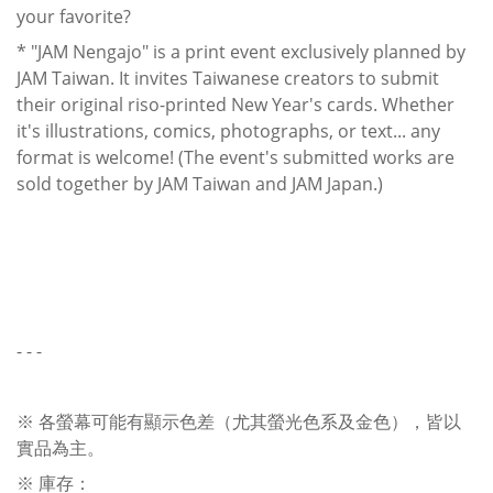
your favorite?
* "JAM Nengajo" is a print event exclusively planned by
JAM Taiwan. It invites Taiwanese creators to submit
their original riso-printed New Year's cards. Whether
it's illustrations, comics, photographs, or text... any
format is welcome! (The event's submitted works are
sold together by JAM Taiwan and JAM Japan.)
- - -
※ 各螢幕可能有顯示色差（尤其螢光色系及金色），皆以
實品為主。
※ 庫存：