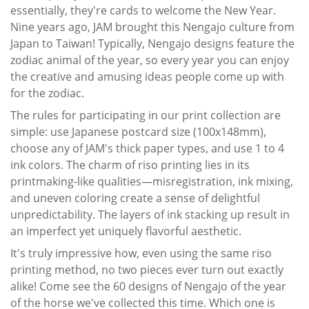
essentially, they're cards to welcome the New Year.
Nine years ago, JAM brought this Nengajo culture from
Japan to Taiwan! Typically, Nengajo designs feature the
zodiac animal of the year, so every year you can enjoy
the creative and amusing ideas people come up with
for the zodiac.
The rules for participating in our print collection are
simple: use Japanese postcard size (100x148mm),
choose any of JAM's thick paper types, and use 1 to 4
ink colors. The charm of riso printing lies in its
printmaking-like qualities—misregistration, ink mixing,
and uneven coloring create a sense of delightful
unpredictability. The layers of ink stacking up result in
an imperfect yet uniquely flavorful aesthetic.
It's truly impressive how, even using the same riso
printing method, no two pieces ever turn out exactly
alike! Come see the 60 designs of Nengajo of the year
of the horse we've collected this time. Which one is