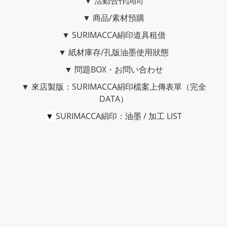
▼
活動合作詢問
▼
商品/素材預購
▼
SURIMACCA絹印道具租借
▼
紙材庫存/孔版油墨使用狀態
▼
問題BOX・お問い合わせ
▼
來店製版：SURIMACCA絹印檔案上傳表單（完全
DATA）
▼
SURIMACCA絹印：油墨 / 加工 LIST