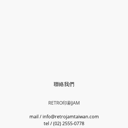
聯絡我們
RETRO印刷JAM
mail / info@retrojamtaiwan.com
tel / (02) 2555-0778