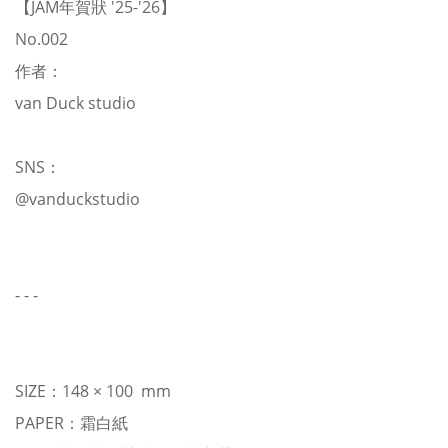
【JAM年賀狀 '25-'26】
No.002
作者：
van Duck studio
SNS：
@vanduckstudio
- - -
SIZE：148 × 100 mm
PAPER：霜白紙