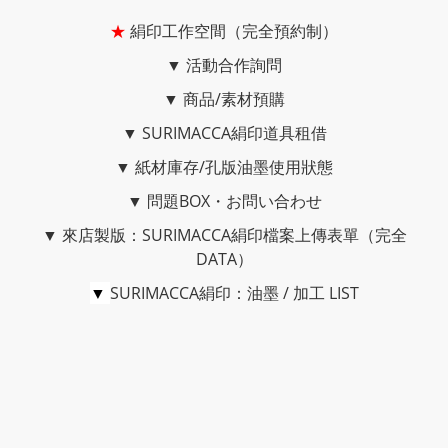
★
絹印工作空間（完全預約制）
▼
活動合作詢問
▼
商品/素材預購
▼
SURIMACCA絹印道具租借
▼
紙材庫存/孔版油墨使用狀態
▼
問題BOX・お問い合わせ
▼
來店製版：SURIMACCA絹印檔案上傳表單（完全
DATA）
▼
SURIMACCA絹印：油墨 / 加工 LIST