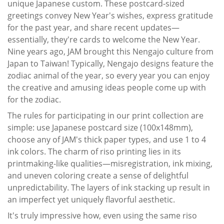
unique Japanese custom. These postcard-sized
greetings convey New Year's wishes, express gratitude
for the past year, and share recent updates—
essentially, they're cards to welcome the New Year.
Nine years ago, JAM brought this Nengajo culture from
Japan to Taiwan! Typically, Nengajo designs feature the
zodiac animal of the year, so every year you can enjoy
the creative and amusing ideas people come up with
for the zodiac.
The rules for participating in our print collection are
simple: use Japanese postcard size (100x148mm),
choose any of JAM's thick paper types, and use 1 to 4
ink colors. The charm of riso printing lies in its
printmaking-like qualities—misregistration, ink mixing,
and uneven coloring create a sense of delightful
unpredictability. The layers of ink stacking up result in
an imperfect yet uniquely flavorful aesthetic.
It's truly impressive how, even using the same riso