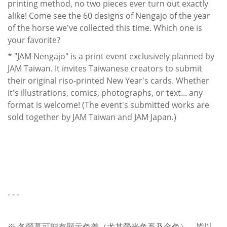
printing method, no two pieces ever turn out exactly
alike! Come see the 60 designs of Nengajo of the year
of the horse we've collected this time. Which one is
your favorite?
* "JAM Nengajo" is a print event exclusively planned by
JAM Taiwan. It invites Taiwanese creators to submit
their original riso-printed New Year's cards. Whether
it's illustrations, comics, photographs, or text... any
format is welcome! (The event's submitted works are
sold together by JAM Taiwan and JAM Japan.)
- - -
※ 各螢幕可能有顯示色差（尤其螢光色系及金色），皆以