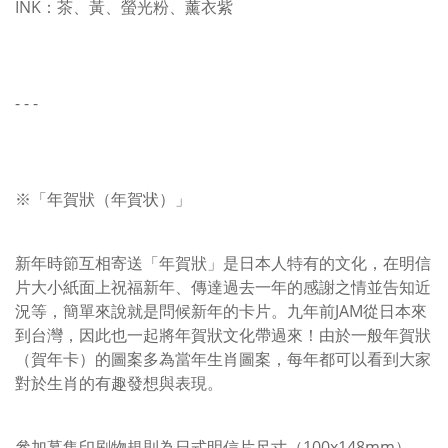
INK：茶、黃、螢光粉、薰衣紫
- - -
※「年賀狀（年賀状）」
新年時節互相寄送「年賀狀」是日本人特有的文化，在明信
片大小紙面上祝福新年、傳達過去一年的感謝之情並告知近
況等，簡單來說就是問候新年的卡片。九年前JAM從日本來
到台灣，因此也一起將年賀狀文化帶過來！由於一般年賀狀
（賀年卡）的圖案多為當年生肖圖案，每年都可以看到大家
對於生肖的有趣發想與表現。
參加募集印刷物規則為日式明信片尺寸（100x148mm），