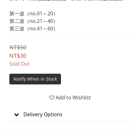
第一波（no.01～20）
第二波（no.21～40）
第三波（no.41～60）
NT$50
NT$30
Sold Out
Notify When in Stock
Add to Wishlist
Delivery Options