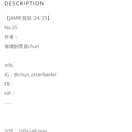
DESCRIPTION
【JAM年賀狀 '24-'25】
No.55
作者：
海獺飼育員chun
info.
IG：
@chun_otterfeeder
FB：
HP：
- - -
SIZE：100×148 mm