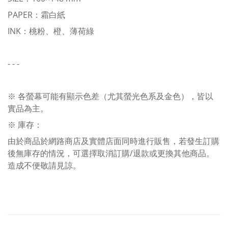
PAPER：霜白紙
INK：桃粉、橙、薄荷綠
- - -
※ 各螢幕可能有顯示色差（尤其螢光色系及金色），皆以
實品為主。
※ 庫存：
由於商品於網路商店及實體店面同時進行販售，若發生訂購
後無庫存的情況，可選擇取消訂購/退款或更換其他商品。
造成不便敬請見諒。