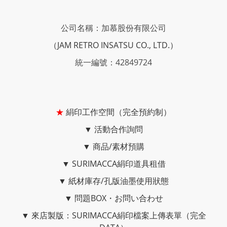
公司名稱：加慕股份有限公司
（JAM RETRO INSATSU CO., LTD.）
統一編號：42849724
★
絹印工作空間（完全預約制）
▼
活動合作詢問
▼
商品/素材預購
▼
SURIMACCA絹印道具租借
▼
紙材庫存/孔版油墨使用狀態
▼
問題BOX・お問い合わせ
▼
來店製版：SURIMACCA絹印檔案上傳表單（完全