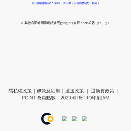
（印刷檔案確認 / 印刷工作天數 / 印刷物出貨：順延）
※ 其他店面時間異動請參照google行事曆 / SNS公告（fb、ig）
隱私權政策
|
條款及細則
|
運送政策
｜
退換貨政策
｜
J
POINT 會員點數
| 2020 © RETRO印刷JAM