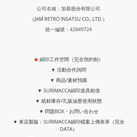
公司名稱：加慕股份有限公司
（JAM RETRO INSATSU CO., LTD.）
統一編號：42849724
★
絹印工作空間（完全預約制）
▼
活動合作詢問
▼
商品/素材預購
▼
SURIMACCA絹印道具租借
▼
紙材庫存/孔版油墨使用狀態
▼
問題BOX・お問い合わせ
▼
來店製版：SURIMACCA絹印檔案上傳表單（完全
DATA）