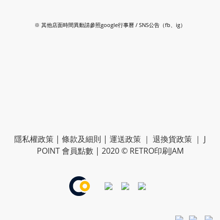
※ 其他店面時間異動請參照google行事曆 / SNS公告（fb、ig）
隱私權政策
|
條款及細則
|
運送政策
｜
退換貨政策
｜
J
POINT 會員點數
| 2020 © RETRO印刷JAM