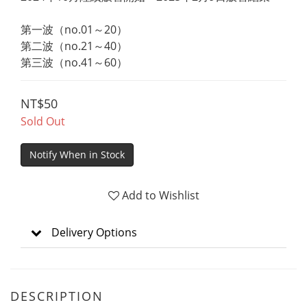
第一波（no.01～20）
第二波（no.21～40）
第三波（no.41～60）
NT$50
Sold Out
Notify When in Stock
Add to Wishlist
Delivery Options
DESCRIPTION