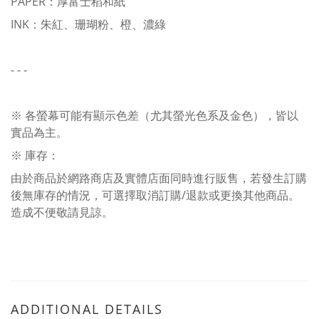
PAPER：厚富士稻和紙
INK：朱紅、珊瑚粉、橙、濃綠
- - -
※ 各螢幕可能有顯示色差（尤其螢光色系及金色），皆以
實品為主。
※ 庫存：
由於商品於網路商店及實體店面同時進行販售，若發生訂購
後無庫存的情況，可選擇取消訂購/退款或更換其他商品。
造成不便敬請見諒。
ADDITIONAL DETAILS