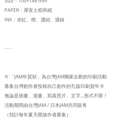
SIZE：100×148 mm
PAPER：厚富士稻和紙
INK：赤紅、橙、濃紺、濃綠
- - -
※ 「JAM年賀狀」為台灣JAM獨家企劃的印刷活動
募集台灣創作者投稿自己創作的孔版印刷賀年卡
無論是插畫、漫畫、寫真照片、文字...形式不限！
活動期間由台灣JAM / 日本JAM共同販售
（預計每年夏天開放作者募集）