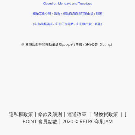
Closed on Mondays and Tuesdays
（絹印工作空間 / 購物 / 網路商店商品訂單出貨：順延）
（印刷檔案確認 / 印刷工作天數 / 印刷物出貨：順延）
※ 其他店面時間異動請參照google行事曆 / SNS公告（fb、ig）
隱私權政策
|
條款及細則
|
運送政策
｜
退換貨政策
｜
J
POINT 會員點數
| 2020 © RETRO印刷JAM