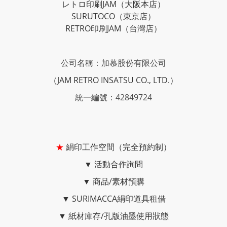
レトロ印刷JAM
（大阪本店）
SURUTOCO
（東京店）
RETRO印刷JAM
（台灣店）
公司名稱：加慕股份有限公司
（JAM RETRO INSATSU CO., LTD.）
統一編號：42849724
★
絹印工作空間（完全預約制）
▼
活動合作詢問
▼
商品/素材預購
▼
SURIMACCA絹印道具租借
▼
紙材庫存/孔版油墨使用狀態