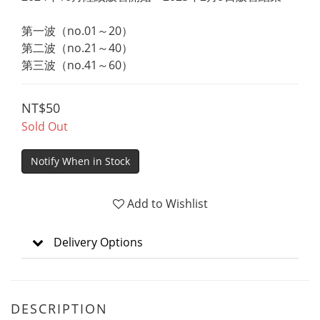
第一波（no.01～20）
第二波（no.21～40）
第三波（no.41～60）
NT$50
Sold Out
Notify When in Stock
Add to Wishlist
Delivery Options
DESCRIPTION