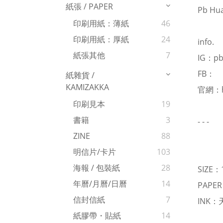
紙張 / PAPER
Pb Hu
印刷用紙：薄紙
46
印刷用紙：厚紙
24
info.
紙張其他
7
IG：
pb
FB：
紙雜貨 /
KAMIZAKKA
官網：
印刷見本
19
書籍
3
- - -
ZINE
88
明信片/卡片
103
海報 / 包裝紙
28
SIZE：
年曆/月曆/日曆
14
PAPE
信封信紙
7
INK
紙膠帶・貼紙
14