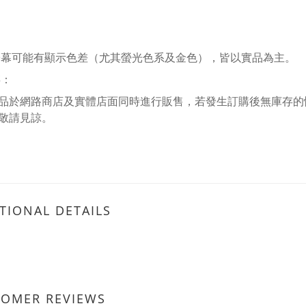
螢幕可能有顯示色差（尤其螢光色系及金色），皆以實品為主。
存：
品於網路商店及實體店面同時進行販售，若發生訂購後無庫存的
敬請見諒。
TIONAL DETAILS
TOMER REVIEWS