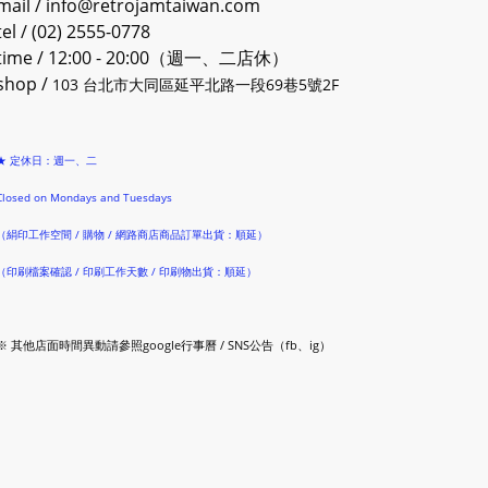
mail / info@retrojamtaiwan.com
tel / (02) 2555-0778
time / 12:00 - 20:00（週一、二店休）
shop /
103 台北市大同區延平北路一段69巷5號2F
★ 定休日：週一、二
Closed on Mondays and Tuesdays
（絹印工作空間 / 購物 / 網路商店商品訂單出貨：順延）
（印刷檔案確認 / 印刷工作天數 / 印刷物出貨：順延）
※ 其他店面時間異動請參照google行事曆 / SNS公告（fb、ig）