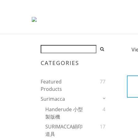
Vi
CATEGORIES
Featured
77
Products
Surimacca
Handerude 小型
4
製版機
SURIMACCA絹印
17
道具