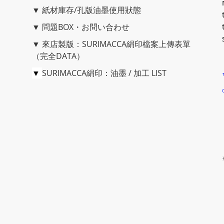
▼
紙材庫存/孔版油墨使用狀態
▼
問題BOX・お問い合わせ
▼
來店製版：SURIMACCA絹印檔案上傳表單
（完全DATA）
▼
SURIMACCA絹印：油墨 / 加工 LIST