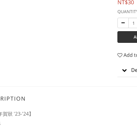
NT$30
QUANTIT
A
Add t
De
RIPTION
賀狀 '23-'24】
4