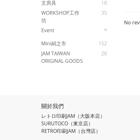
文房具
18
WORKSHOP工作
35
坊
No rev
Event
Mini絹之市
152
JAM TAIWAN
28
ORIGINAL GOODS
關於我們
レトロ印刷JAM
（大阪本店）
SURUTOCO
（東京店）
RETRO印刷JAM
（台灣店）