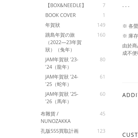
【BOX&NEEDLE】
7
- - -
BOOK COVER
1
年賀狀
149
※ 各
跳島年賀の旅
160
※ 庫
（2022—23年賀
由於商
狀）（兔年）
成不便
JAM年賀狀 '23-
80
'24（龍年）
JAM年賀狀 '24-
61
'25（蛇年）
JAM年賀狀 '25-
60
ADDI
'26（馬年）
布雜貨 /
45
NUNOZAKKA
孔版555買取計画
123
CUS