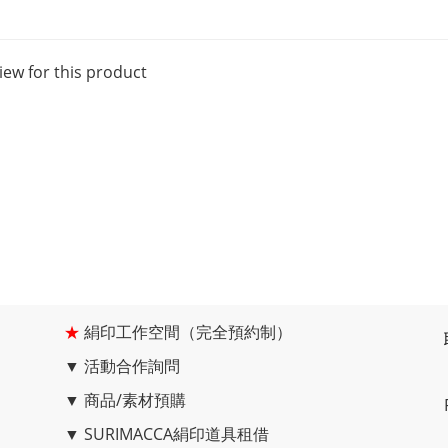
iew for this product
★
絹印工作空間（完全預約制）
▼
活動合作詢問
▼
商品/素材預購
▼
SURIMACCA絹印道具租借