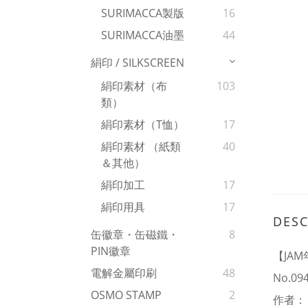
SURIMACCA製版
16
SURIMACCA油墨
44
絹印 / SILKSCREEN
絹印素材（布
103
類）
絹印素材（T恤）
17
絹印素材 （紙類
40
＆其他）
絹印加工
17
絹印用具
17
DESC
缶徽章・缶磁鐵・
8
PIN徽章
【JAM年
電解金屬印刷
48
No.09
OSMO STAMP
2
作者：