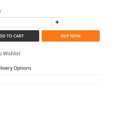
Y
DD TO CART
BUY NOW
o Wishlist
livery Options