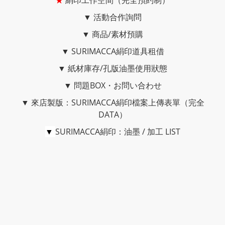
★
絹印工作空間（完全預約制）
▼
活動合作詢問
▼
商品/素材預購
▼
SURIMACCA絹印道具租借
▼
紙材庫存/孔版油墨使用狀態
▼
問題BOX・お問い合わせ
▼
來店製版：SURIMACCA絹印檔案上傳表單（完全
DATA）
▼
SURIMACCA絹印：油墨 / 加工 LIST