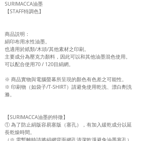
SURIMACCA油墨
【STAFF特調色】
商品説明：
絹印布用水性油墨。
也適用於紙類/木頭/其他素材之印刷。
主要成分為壓克力顏料，因此可以和其他油墨混色使用。
可以配合使用70 / 120目絹網。
※ 商品實物與電腦螢幕所呈現的顏色有色差之可能性。
※ 印刷物（如袋子/T-SHIRT）請避免使用乾洗、漂白劑洗
滌。
【SURIMACCA油墨的特徵】
① 為了防止絹版容易塞版（塞孔），有加入緩乾成分以延
長乾燥時間。
（※ 需暫離時請將絹網背面網孔清潔乾淨避免油墨塞孔）