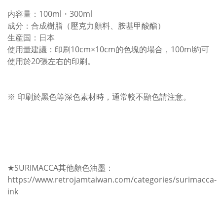
内容量：100ml・300ml
成分：合成樹脂（壓克力顏料、胺基甲酸酯）
生産国：日本
使用量建議：印刷10cm×10cm的色塊的場合，100ml約可
使用於20張左右的印刷。
※ 印刷於黑色等深色素材時，通常較不顯色請注意。
★SURIMACCA其他顏色油墨：
https://www.retrojamtaiwan.com/categories/surimacca-
ink