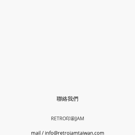
聯絡我們
RETRO印刷JAM
mail / info@retrojamtaiwan.com