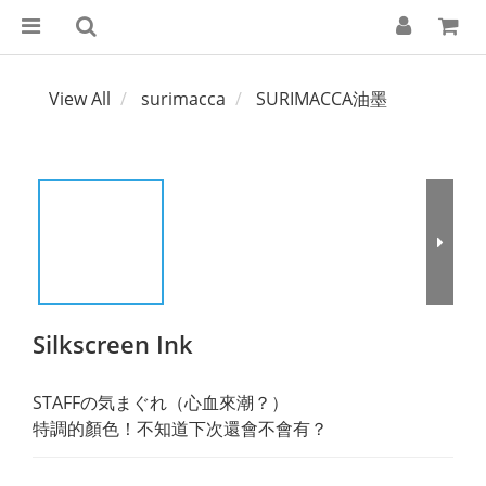
View All
surimacca
SURIMACCA油墨
Silkscreen Ink
STAFFの気まぐれ（心血來潮？）
特調的顏色！不知道下次還會不會有？