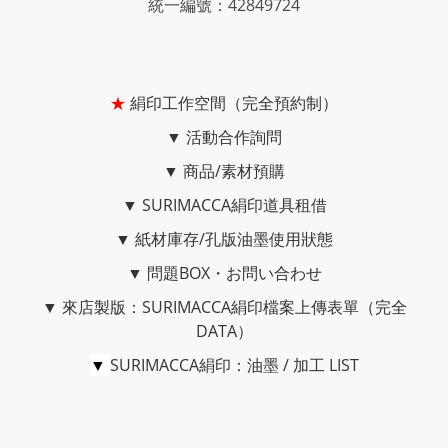
統一編號：42849724
★
絹印工作空間（完全預約制）
▼
活動合作詢問
▼
商品/素材預購
▼
SURIMACCA絹印道具租借
▼
紙材庫存/孔版油墨使用狀態
▼
問題BOX・お問い合わせ
▼
來店製版：SURIMACCA絹印檔案上傳表單（完全
DATA）
▼
SURIMACCA絹印：油墨 / 加工 LIST