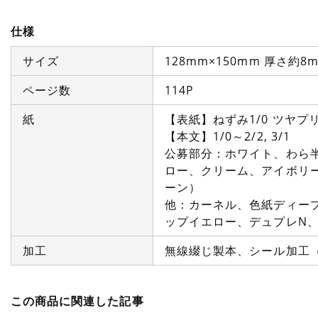
仕様
サイズ
128mm×150mm 厚さ約8
ページ数
114P
紙
【表紙】ねずみ1/0 ツヤプ
【本文】1/0～2/2, 3/1
公募部分：ホワイト、わら
ロー、クリーム、アイボリ
ーン）
他：カーネル、色紙ディー
ップイエロー、デュプレN、
加工
無線綴じ製本、シール加工
この商品に関連した記事