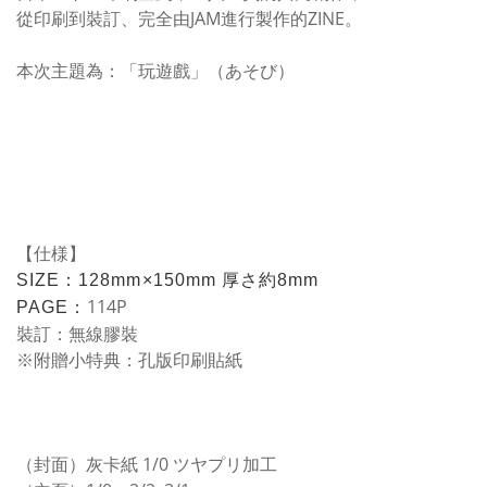
從印刷到裝訂、完全由JAM進行製作的ZINE。
本次主題為：「玩遊戲」（あそび）
【仕様】
SIZE：128mm×150mm 厚さ約8mm
114P
PAGE：
裝訂：無線膠裝
※附贈小特典：孔版印刷貼紙
（封面）灰卡紙 1/0 ツヤプリ加工