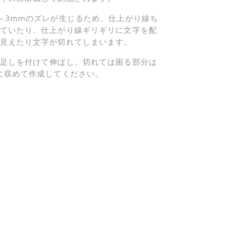
～3mmのズレが生じるため、仕上がり線ち
ていたり、仕上がり線ギリギリに文字を配
見えたり文字が切れてしまいます。
足しを付けて伸ばし、切れては困る部分は
に収めて作成してください。