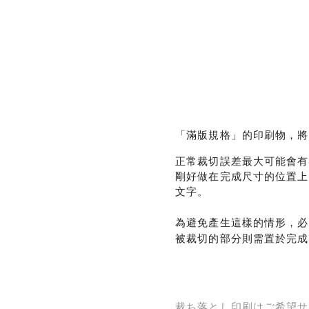
「滿版規格」的印刷物，將
正常裁切誤差最大可能會有
剛好做在完成尺寸的位置上
文字。
為避免產生這樣的情形，必
被裁切的部分則需置於完成
裁ち落とし印刷はご希望サ