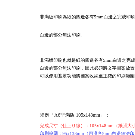
非滿版印刷為紙的四邊各有5mm白邊之完成印
白邊的部分無法印刷。
非滿版印刷也就是紙的四邊各有5mm白邊之完
白邊的部分無法印刷，因此必須將文字圖案放置
可以使用遮罩功能將圖案收納至正確的印刷範圍
※例「A6非滿版 105x148mm」：
完成尺寸（仕上り線）：105x148mm（紙張大
印刷範圍：95x138mm（四邊各5mm白邊無法