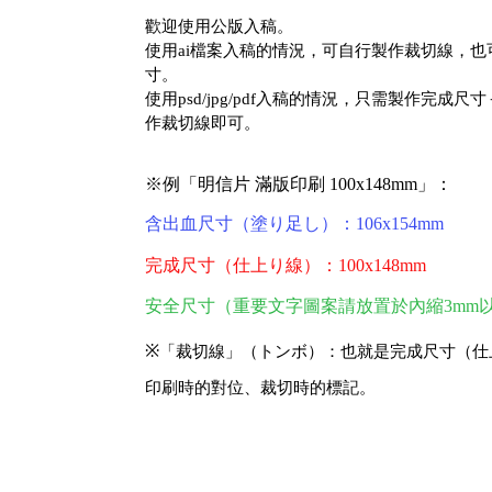
歡迎使用公版入稿。
使用ai檔案入稿的情況，可自行製作裁切線，
寸。
使用psd/jpg/pdf入稿的情況，只需製作完成
作裁切線即可。
※例「明信片 滿版印刷 100x148mm」：
含出血尺寸（塗り足し）：106x154mm
完成尺寸（仕上り線）：100x148mm
安全尺寸（重要文字圖案請放置於內縮3mm
※
「裁切線」（トンボ）：也就是完成尺寸（仕
印刷時的對位、裁切時的標記。