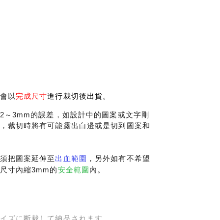
完成尺寸
進行裁切後出貨
會以
。
2～3mm的誤差，如設計中的圖案或文字剛
，裁切時將有可能露出白邊或是切到圖案和
出血範圍
須把圖案延伸至
，另外如有不希望
安全範圍
尺寸內縮3mm的
內。
イズに断裁して納品されます。