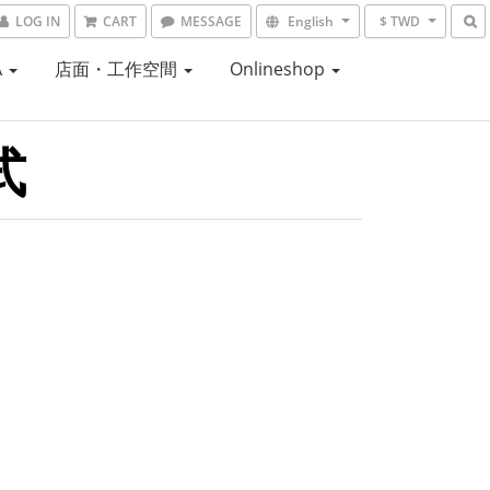
LOG IN
CART
MESSAGE
English
$ TWD
A
店面・工作空間
Onlineshop
式