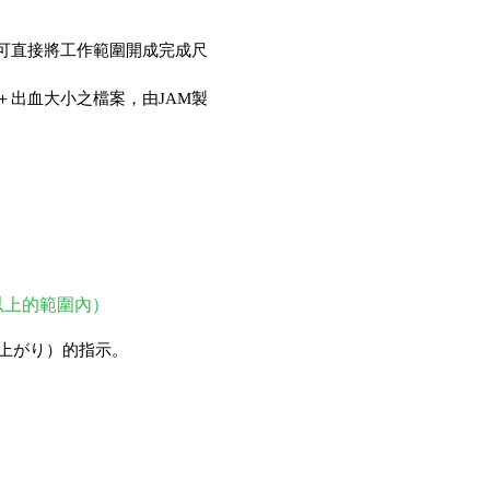
也可直接將工作範圍開成完成尺
尺寸＋出血大小之檔案，由JAM製
以上的範圍內）
上がり）的指示。