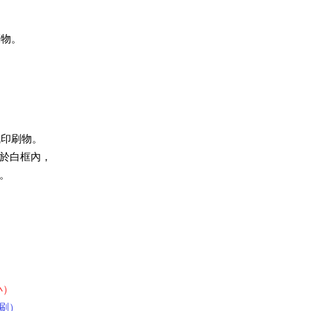
刷物。
成印刷物。
於白框內，
。
小）
印刷）