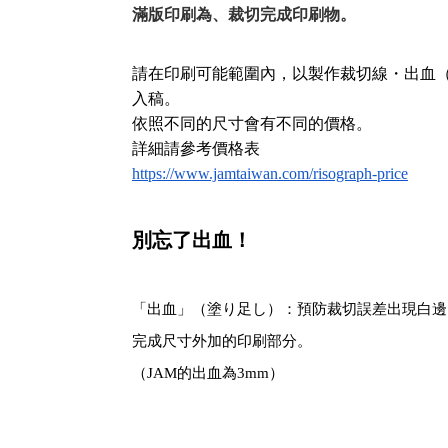
滿版印刷為、裁切完成印刷物。
請在印刷可能範圍內，以製作裁切線・出血（
入稿。
依照不同的尺寸會有不同的價格。
詳細請參考價格表
https://www.jamtaiwan.com/risograph-price
別忘了出血！
「出血」（塗り足し）：預防裁切誤差出現白邊
完成尺寸外加的印刷部分。
（JAM的出血為3mm）