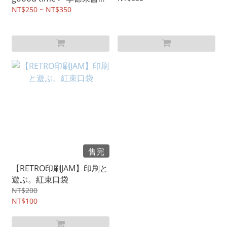
（瓶子裡的風土）
NT$250 ~ NT$350
售完
【RETRO印刷JAM】印刷と
遊ぶ。紅束口袋
NT$200
NT$100