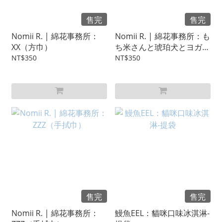
售完
售完
Nomii R. | 綿花事務所：
Nomii R. | 綿花事務所：も
XX（方巾）
ち米さんと琥珀犬とヨガラ
ビット（手拭巾）
NT$350
NT$350
售完
售完
Nomii R. | 綿花事務所：
鰻魚EEL：貓咪口味冰淇淋-