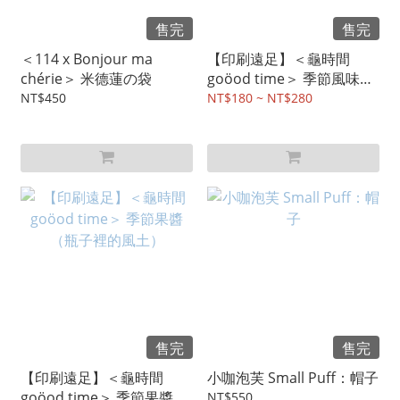
售完
售完
＜114 x Bonjour ma
【印刷遠足】＜龜時間
chérie＞ 米德蓮の袋
goöod time＞ 季節風味果
漿
NT$450
NT$180 ~ NT$280
售完
售完
【印刷遠足】＜龜時間
小咖泡芙 Small Puff：帽子
goöod time＞ 季節果醬
NT$550