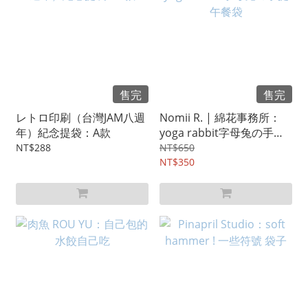
售完
售完
レトロ印刷（台灣JAM八週
Nomii R. | 綿花事務所：
年）紀念提袋：A款
yoga rabbit字母兔の手提
午餐袋
NT$288
NT$650
NT$350