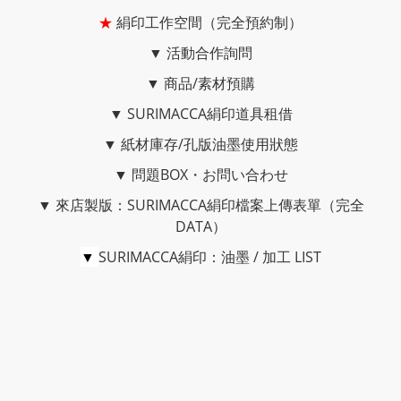
★
絹印工作空間（完全預約制）
▼
活動合作詢問
▼
商品/素材預購
▼
SURIMACCA絹印道具租借
▼
紙材庫存/孔版油墨使用狀態
▼
問題BOX・お問い合わせ
▼
來店製版：SURIMACCA絹印檔案上傳表單（完全
DATA）
▼
SURIMACCA絹印：油墨 / 加工 LIST