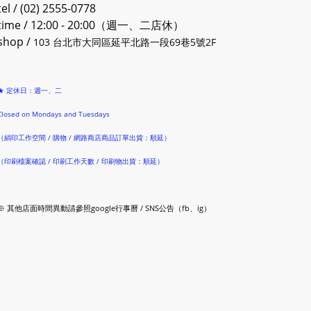
tel / (02) 2555-0778
time / 12:00 - 20:00（週一、二店休）
shop /
103 台北市大同區延平北路一段69巷5號2F
★ 定休日：週一、二
Closed on Mondays and Tuesdays
（絹印工作空間 / 購物 / 網路商店商品訂單出貨：順延）
（印刷檔案確認 / 印刷工作天數 / 印刷物出貨：順延）
※ 其他店面時間異動請參照google行事曆 / SNS公告（fb、ig）