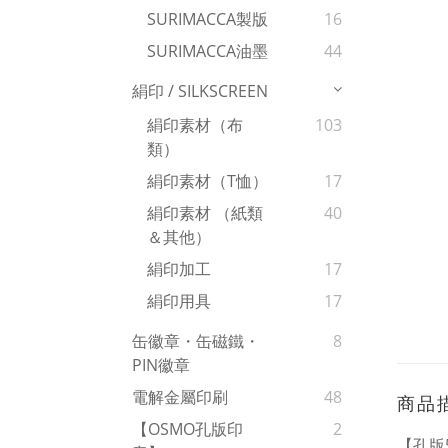
SURIMACCA製版
16
SURIMACCA油墨
44
絹印 / SILKSCREEN
絹印素材（布
103
類）
絹印素材（T恤）
17
絹印素材 （紙類
40
＆其他）
絹印加工
17
絹印用具
17
缶徽章・缶磁鐵・
8
PIN徽章
電解金屬印刷
48
商品
【OSMO孔版印
2
【孔版