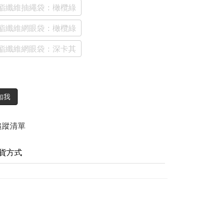
酯纖維抽繩袋：橄欖綠
酯纖維網眼袋：橄欖綠
酯纖維網眼袋：深卡其
知我
追蹤清單
貨方式