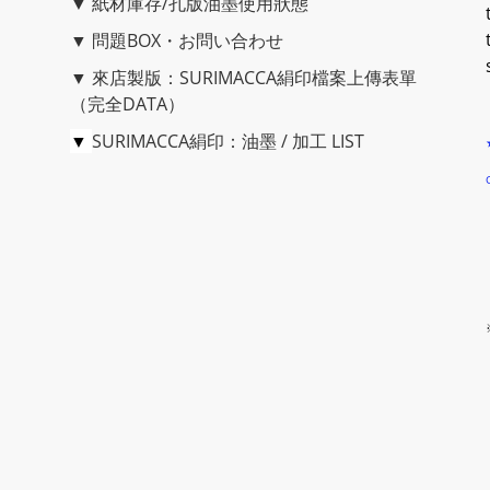
▼
紙材庫存/孔版油墨使用狀態
▼
問題BOX・お問い合わせ
▼
來店製版：SURIMACCA絹印檔案上傳表單
（完全DATA）
▼
SURIMACCA絹印：油墨 / 加工 LIST