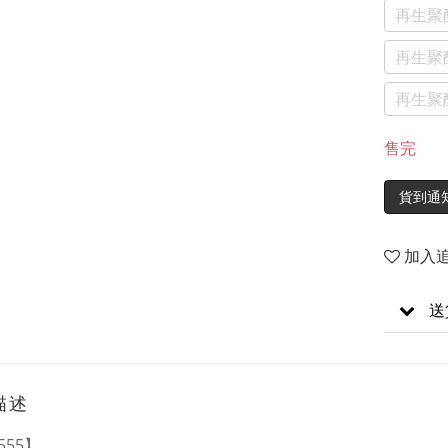
再生聚
再生聚
再生聚
售完
貨到通
加入
送
描述
555】