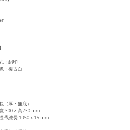
en
】
式：絹印
色：復古白
包（厚・無底）
 300 × 高230 mm
長 1050 x 15 mm