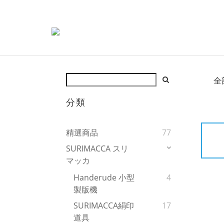
全
分類
精選商品
77
SURIMACCA スリ
マッカ
Handerude 小型
4
製版機
SURIMACCA絹印
17
道具