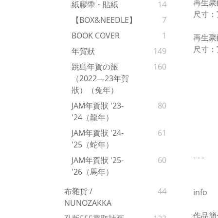
再生聚
紙膠帶・貼紙
14
尺寸：寬 
【BOX&NEEDLE】
7
BOOK COVER
1
再生聚
尺寸：寬 
年賀狀
149
跳島年賀の旅
160
（2022—23年賀
狀）（兔年）
JAM年賀狀 '23-
80
'24（龍年）
JAM年賀狀 '24-
61
'25（蛇年）
- - -
JAM年賀狀 '25-
60
'26（馬年）
布雜貨 /
44
info
NUNOZAKKA
作品簡