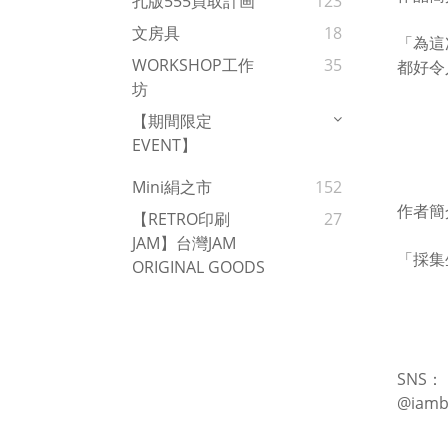
孔版555買取計画
123
文房具
18
「為這
WORKSHOP工作
35
都好令
坊
【期間限定
EVENT】
Mini絹之市
152
作者簡
【RETRO印刷
27
JAM】台灣JAM
「採集
ORIGINAL GOODS
SNS：
@iamb