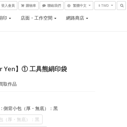
登入會員
購物車
聯絡我們
繁體中文
$ TWD
 絹印
店面・工作空間
網路商店
ar Yen】① 工具熊絹印袋
5買取作品
式
: 側背小包（厚・無底）：黑
包（厚・無底）：黑