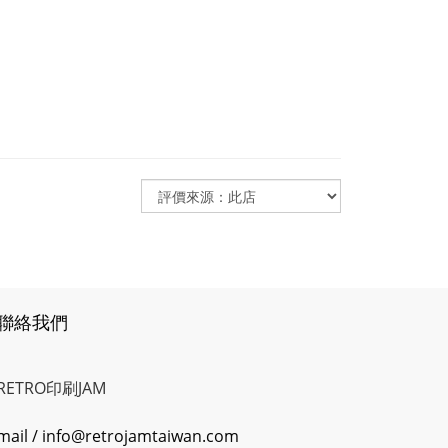
聯絡我們
RETRO印刷JAM
mail / info@retrojamtaiwan.com