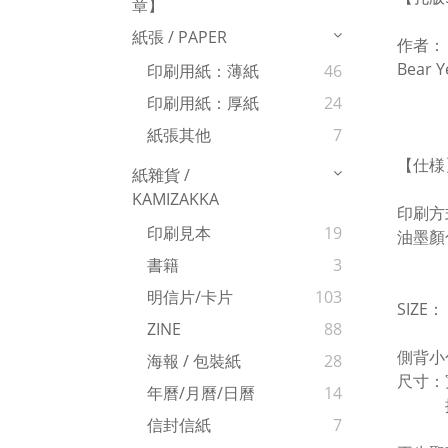
章】
紙張 / PAPER
作者：
Bear Y
印刷用紙：薄紙
46
印刷用紙：厚紙
24
紙張其他
7
【仕様
紙雜貨 /
KAMIZAKKA
印刷方
印刷見本
19
油墨顏
書籍
3
明信片/卡片
103
SIZE：
ZINE
88
側背小
海報 / 包裝紙
28
尺寸：寬
年曆/月曆/日曆
14
提帶總
信封信紙
7