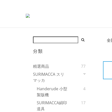
全
分類
精選商品
77
SURIMACCA スリ
マッカ
Handerude 小型
4
製版機
SURIMACCA絹印
17
道具