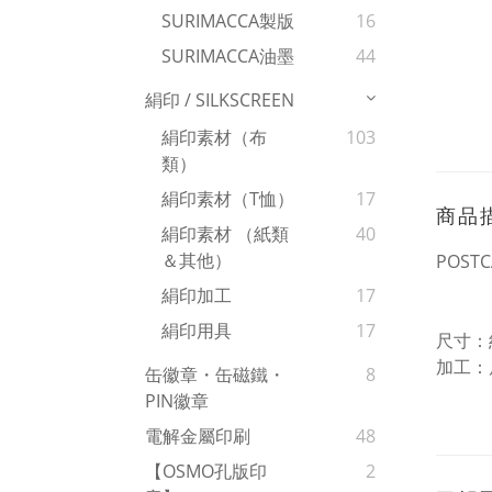
SURIMACCA製版
16
SURIMACCA油墨
44
絹印 / SILKSCREEN
絹印素材（布
103
類）
絹印素材（T恤）
17
商品
絹印素材 （紙類
40
＆其他）
POST
絹印加工
17
絹印用具
17
尺寸：約
加工：
缶徽章・缶磁鐵・
8
PIN徽章
電解金屬印刷
48
【OSMO孔版印
2