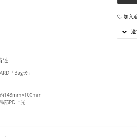
加入
送
描述
CARD「Bag犬」
148mm×100mm
局部PD上光