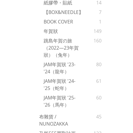
紙膠帶・貼紙
14
【BOX&NEEDLE】
7
BOOK COVER
1
年賀狀
149
跳島年賀の旅
160
（2022—23年賀
狀）（兔年）
JAM年賀狀 '23-
80
'24（龍年）
JAM年賀狀 '24-
61
'25（蛇年）
JAM年賀狀 '25-
60
'26（馬年）
布雜貨 /
45
NUNOZAKKA