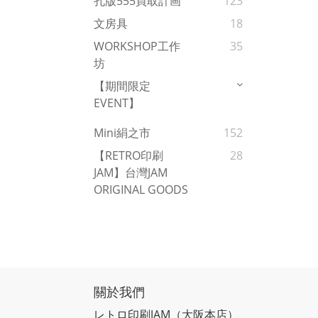
孔版555買取計画
123
文房具
18
WORKSHOP工作
35
坊
【期間限定
EVENT】
Mini絹之市
152
【RETRO印刷
28
JAM】台灣JAM
ORIGINAL GOODS
關於我們
レトロ印刷JAM
（大阪本店）