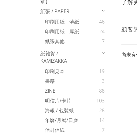
了解
章】
紙張 / PAPER
印刷用紙：薄紙
46
顧客
印刷用紙：厚紙
24
紙張其他
7
紙雜貨 /
尚未有
KAMIZAKKA
印刷見本
19
書籍
3
ZINE
88
明信片/卡片
103
海報 / 包裝紙
28
年曆/月曆/日曆
14
信封信紙
7