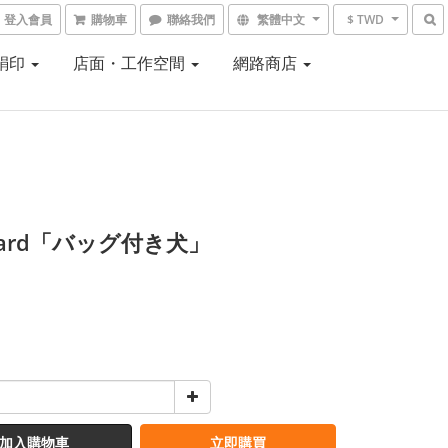
登入會員
購物車
聯絡我們
繁體中文
$ TWD
 絹印
店面・工作空間
網路商店
tcard「バッグ付き犬」
加入購物車
立即購買