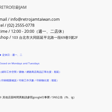
RETRO印刷JAM
mail / info@retrojamtaiwan.com
tel / (02) 2555-0778
time / 12:00 - 20:00（週一、二店休）
shop /
103 台北市大同區延平北路一段69巷5號2F
★ 定休日：週一、二
Closed on Mondays and Tuesdays
（絹印工作空間 / 購物 / 網路商店商品訂單出貨：順延）
（印刷檔案確認 / 印刷工作天數 / 印刷物出貨：順延）
※ 其他店面時間異動請參照google行事曆 / SNS公告（fb、ig）