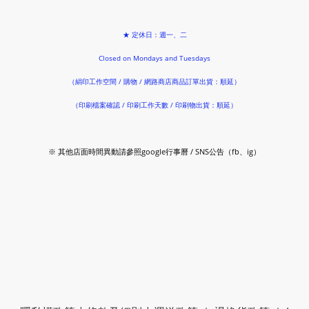
★ 定休日：週一、二
Closed on Mondays and Tuesdays
（絹印工作空間 / 購物 / 網路商店商品訂單出貨：順延）
（印刷檔案確認 / 印刷工作天數 / 印刷物出貨：順延）
※ 其他店面時間異動請參照google行事曆 / SNS公告（fb、ig）