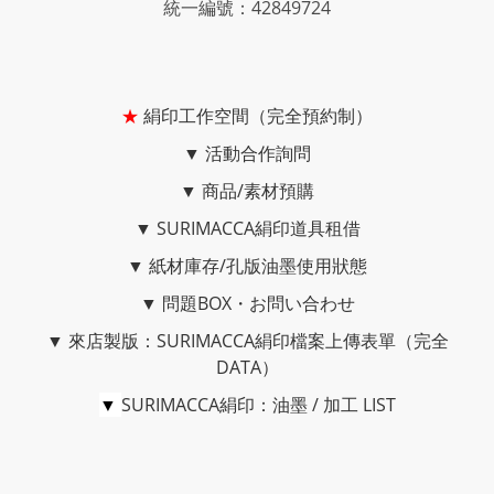
統一編號：42849724
★
絹印工作空間（完全預約制）
▼
活動合作詢問
▼
商品/素材預購
▼
SURIMACCA絹印道具租借
▼
紙材庫存/孔版油墨使用狀態
▼
問題BOX・お問い合わせ
▼
來店製版：SURIMACCA絹印檔案上傳表單（完全
DATA）
▼
SURIMACCA絹印：油墨 / 加工 LIST