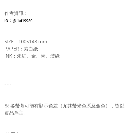
作者資訊：
：
IG
@
floi19950
SIZE：100×148 mm
PAPER：素白紙
INK：朱紅、金、青、濃綠
- - -
※ 各螢幕可能有顯示色差（尤其螢光色系及金色），皆以
實品為主。