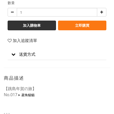
數量
加入購物車
立即購買
加入追蹤清單
送貨方式
商品描述
【跳島年賀の旅】
No.017 ▸
菱角貓貓
- - -