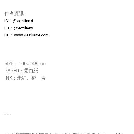
作者資訊：
：
IG
@xiezilianxi
：
FB
@xiezilianxi
：
HP
www.xiezilianxi.com
SIZE：100×148 mm
PAPER：霜白紙
INK：朱紅、橙、青
- - -