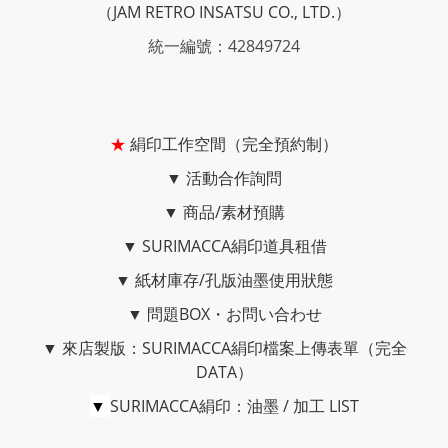
（JAM RETRO INSATSU CO., LTD.）
統一編號：42849724
★
絹印工作空間（完全預約制）
▼
活動合作詢問
▼
商品/素材預購
▼
SURIMACCA絹印道具租借
▼
紙材庫存/孔版油墨使用狀態
▼
問題BOX・お問い合わせ
▼
來店製版：SURIMACCA絹印檔案上傳表單（完全
DATA）
▼
SURIMACCA絹印：油墨 / 加工 LIST