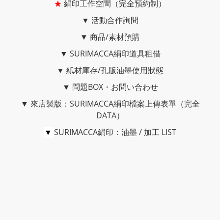
★
絹印工作空間（完全預約制）
▼
活動合作詢問
▼
商品/素材預購
▼
SURIMACCA絹印道具租借
▼
紙材庫存/孔版油墨使用狀態
▼
問題BOX・お問い合わせ
▼
來店製版：SURIMACCA絹印檔案上傳表單（完全
DATA）
▼
SURIMACCA絹印：油墨 / 加工 LIST