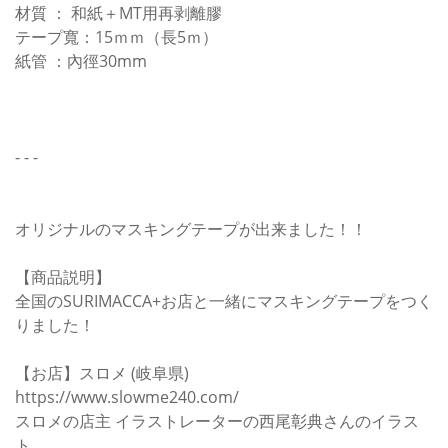
材質 ： 和紙＋MT用再剥離膠
テープ寬：15ｍｍ（長5ｍ）
紙管 ：內徑30mm
- - -
オリジナルのマスキングテープが出来ました！！
【商品説明】
全国のSURIMACCA+お店と一緒にマスキングテープをつく
りました！
【お店】スロメ (岐阜県)
https://www.slowme240.com/
スロメの店主 イラストレーターの西尾彰典さんのイラス
ト。