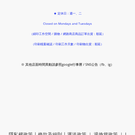
★ 定休日：週一、二
Closed on Mondays and Tuesdays
（絹印工作空間 / 購物 / 網路商店商品訂單出貨：順延）
（印刷檔案確認 / 印刷工作天數 / 印刷物出貨：順延）
※ 其他店面時間異動請參照google行事曆 / SNS公告（fb、ig）
隱私權政策
|
條款及細則
|
運送政策
｜
退換貨政策
｜
J