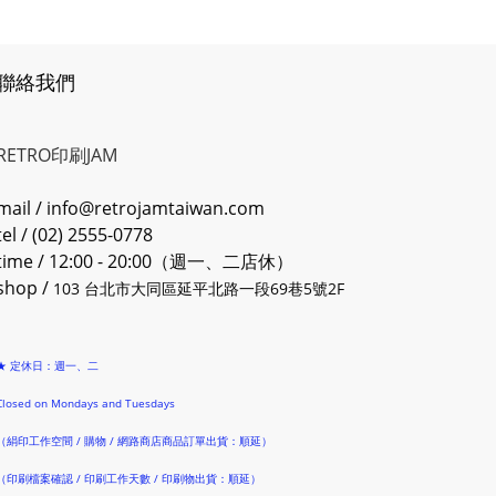
聯絡我們
RETRO印刷JAM
mail / info@retrojamtaiwan.com
tel / (02) 2555-0778
time / 12:00 - 20:00（週一、二店休）
shop /
103 台北市大同區延平北路一段69巷5號2F
★ 定休日：週一、二
Closed on Mondays and Tuesdays
（絹印工作空間 / 購物 / 網路商店商品訂單出貨：順延）
（印刷檔案確認 / 印刷工作天數 / 印刷物出貨：順延）