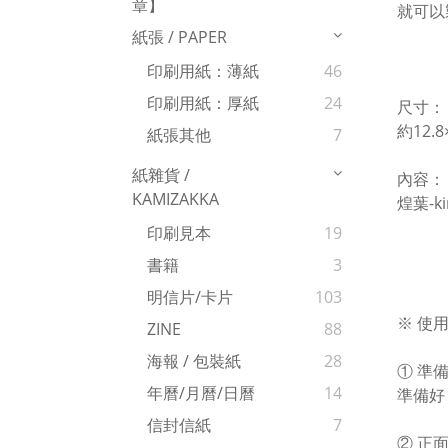
章】
就可以
紙張 / PAPER
印刷用紙：薄紙
46
印刷用紙：厚紙
24
尺寸：
約12.
紙張其他
7
紙雜貨 /
內容：
KAMIZAKKA
煌葉-
印刷見本
19
書籍
3
明信片/卡片
103
※ 使
ZINE
88
海報 / 包裝紙
28
① 準
年曆/月曆/日曆
14
準備好：
信封信紙
7
② 正