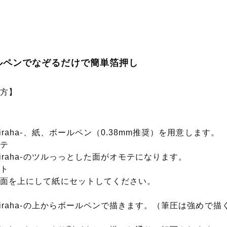
ルペンでなぞるだけで簡単箔押し
い方】
備
kiraha-、紙、ボールペン（0.38mm推奨）を用意します。
モテ
kiraha-のツルっっとした面がオモテになります。
ット
テ面を上にして紙にセットしてください。
く
kiraha-の上からボールペンで描きます。（筆圧は強めで
成