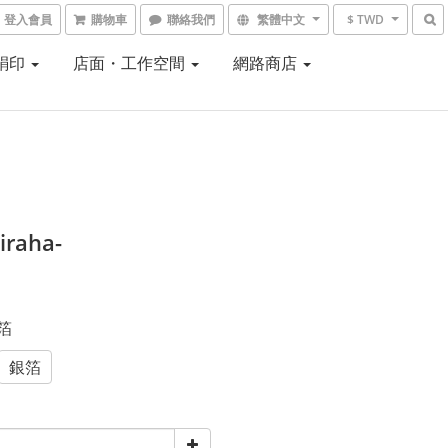
登入會員
購物車
聯絡我們
繁體中文
$ TWD
 絹印
店面・工作空間
網路商店
raha-
金箔
銀箔