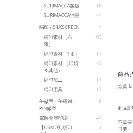
SURIMACCA製版
16
SURIMACCA油墨
44
絹印 / SILKSCREEN
絹印素材（布
103
類）
絹印素材（T恤）
17
絹印素材 （紙類
40
＆其他）
商品
絹印加工
17
煌葉-ki
絹印用具
17
缶徽章・缶磁鐵・
8
商品説
PIN徽章
電解金屬印刷
47
不需要
【OSMO孔版印
2
只要一