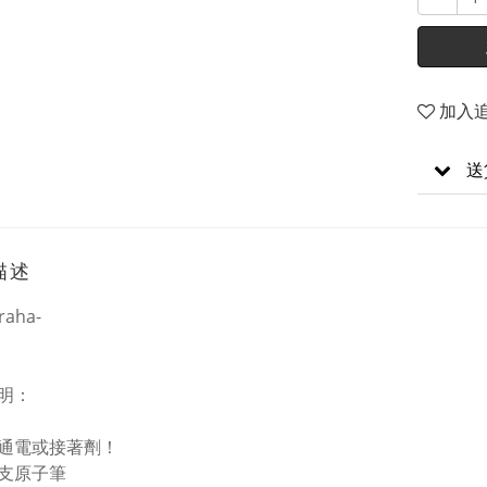
加入
送
描述
raha-
明：
通電或接著劑！
支原子筆