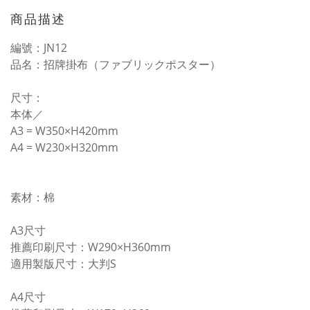
商品描述
編號：JN12
品名：招牌掛布（ファブリックポスター）
尺寸：
本体／
A3 =
W350×H420mm
A4 = W230×H320mm
素材：棉
A3尺寸
推薦印刷尺寸：W290×H360mm
適用製版尺寸：大判S
A4尺寸