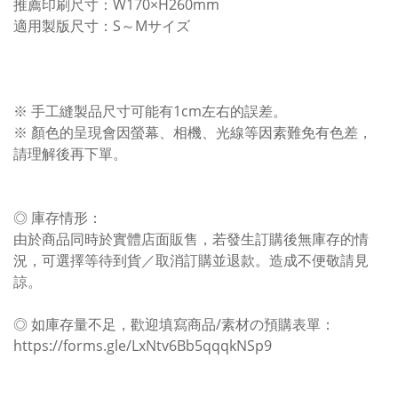
推薦印刷尺寸：W170×H260mm
適用製版尺寸：S～Mサイズ
※ 手工縫製品尺寸可能有1cm左右的誤差。
※ 顏色的呈現會因螢幕、相機、光線等因素難免有色差，
請理解後再下單。
◎ 庫存情形：
由於商品同時於實體店面販售，若發生訂購後無庫存的情
況，可選擇等待到貨／取消訂購並退款。造成不便敬請見
諒。
◎ 如庫存量不足，歡迎填寫商品/素材の預購表單：
https://forms.gle/LxNtv6Bb5qqqkNSp9