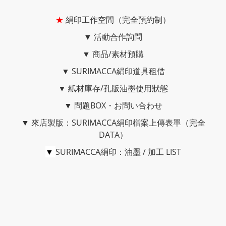
★
絹印工作空間（完全預約制）
▼
活動合作詢問
▼
商品/素材預購
▼
SURIMACCA絹印道具租借
▼
紙材庫存/孔版油墨使用狀態
▼
問題BOX・お問い合わせ
▼
來店製版：SURIMACCA絹印檔案上傳表單（完全
DATA）
▼
SURIMACCA絹印：油墨 / 加工 LIST