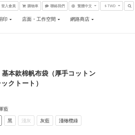
登入會員
購物車
聯絡我們
繁體中文
$ TWD
 絹印
店面・工作空間
網路商店
8：基本款棉帆布袋（厚手コットン
シックトート）
海軍藍
黑
淺灰
灰藍
淺橄欖綠