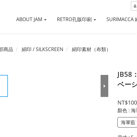
ABOUT JAM
RETRO孔版印刷
SURIMACCA
部商品
絹印 / SILKSCREEN
絹印素材（布類）
JB5
ベー
NT$100
顏色
: 
海軍藍