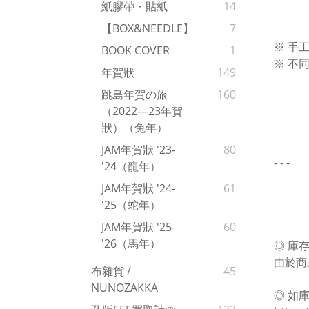
紙膠帶・貼紙
14
【BOX&NEEDLE】
7
※ 手
BOOK COVER
1
※ 不
年賀狀
149
跳島年賀の旅
160
（2022—23年賀
狀）（兔年）
JAM年賀狀 '23-
80
- - -
'24（龍年）
JAM年賀狀 '24-
61
'25（蛇年）
JAM年賀狀 '25-
60
'26（馬年）
◎ 庫
由於商
布雜貨 /
45
NUNOZAKKA
◎ 如