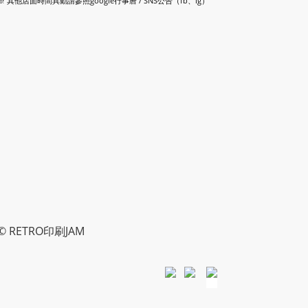
※ 其他店面時間異動請參照google行事曆 / SNS公告（fb、ig）
 © RETRO印刷JAM