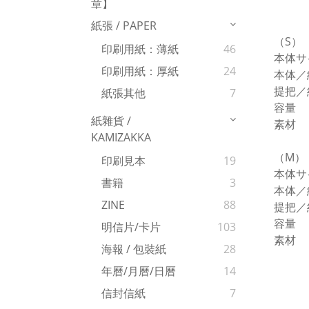
章】
紙張 / PAPER
（S）
印刷用紙：薄紙
46
本体
印刷用紙：厚紙
24
本体／
提把／
紙張其他
7
容量 
紙雜貨 /
素材
KAMIZAKKA
（M）
印刷見本
19
本体
書籍
3
本体／約
ZINE
88
提把／
容量 
明信片/卡片
103
素材
海報 / 包裝紙
28
年曆/月曆/日曆
14
信封信紙
7