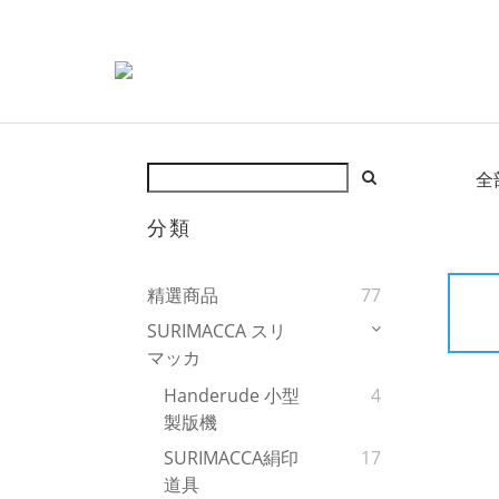
全
分類
精選商品
77
SURIMACCA スリ
マッカ
Handerude 小型
4
製版機
SURIMACCA絹印
17
道具