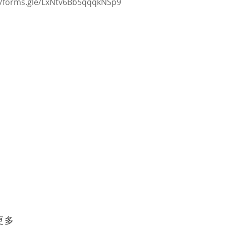
//forms.gle/LxNtv6Bb5qqqkNSp9
更多