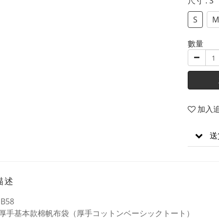
尺寸
: S
S
M
數量
加入
送
描述
B58
厚手基本款棉帆布袋（厚手コットンベーシックトート）