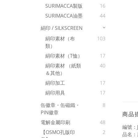
SURIMACCA製版
16
SURIMACCA油墨
44
絹印 / SILKSCREEN
絹印素材（布
103
類）
絹印素材（T恤）
17
絹印素材 （紙類
40
＆其他）
絹印加工
17
絹印用具
17
缶徽章・缶磁鐵・
8
PIN徽章
商品
電解金屬印刷
48
編號：J
【OSMO孔版印
2
品名：