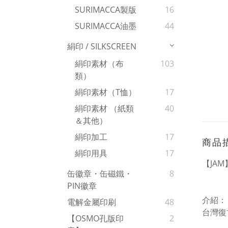
SURIMACCA製版
16
SURIMACCA油墨
44
絹印 / SILKSCREEN
絹印素材（布
103
類）
絹印素材（T恤）
17
絹印素材 （紙類
40
＆其他）
絹印加工
17
商品
絹印用具
17
【JA
缶徽章・缶磁鐵・
8
PIN徽章
介紹：
電解金屬印刷
48
台灣復
【OSMO孔版印
2