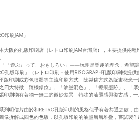
RO印刷JAM」
本大阪的孔版印刷店（レトロ印刷JAM台灣店），主要提供兩種印刷服
。
 「『遊ぶ』って、おもしろい」——玩即是樂趣的理念，希望
TRO孔版印刷」（レトロ印刷 = 使用RISOGRAPH孔版印刷機提
平版印刷或彩色噴墨等主流印刷方式，除製稿方式為版畫概念一
之四大特徵「隨機錯位」、「油墨混色」、「擦痕墨跡」、「摩
張印刷物有著獨一無二的微妙差異，特殊的油墨感與復古感，一
系列明信片由於和RETRO孔版印刷的風格似乎有著共通之處，由
圖像拆解成四色的色版，以孔版印刷的油墨層層堆疊，嘗試製作