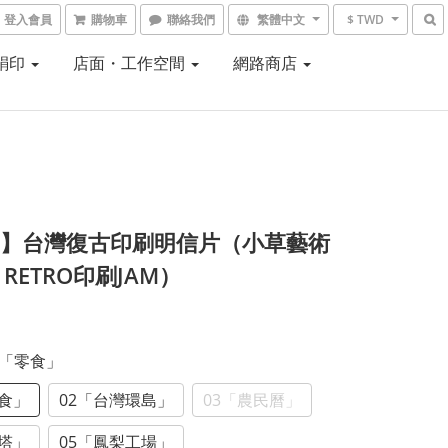
登入會員
購物車
聯絡我們
繁體中文
$ TWD
 絹印
店面・工作空間
網路商店
M】台灣復古印刷明信片（小草藝術
 RETRO印刷JAM）
01「零食」
零食」
02「台灣環島」
03「農民曆」
燈塔」
05「鳳梨工場」