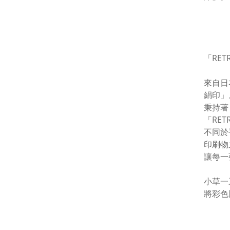
「RET
來自日
絹印」
秉持著
「RE
不同於
印刷物
讓每一
小草一
將彩色