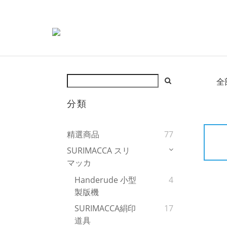
全
分類
精選商品
77
SURIMACCA スリ
マッカ
Handerude 小型
4
製版機
SURIMACCA絹印
17
道具