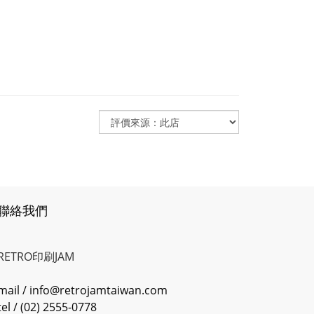
聯絡我們
RETRO印刷JAM
mail / info@retrojamtaiwan.com
tel / (02) 2555-0778