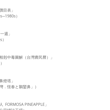
價目表」
s─1980s）
一週」
0s）
相剋中毒圖解（台灣農民曆）」
8）
鼻燈塔」
灣．恆春と鵝鑾鼻」）
 FORMOSA PINEAPPLE」