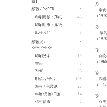
章】
①
紙張 / PAPER
「零食
（1970
印刷用紙：薄紙
46
印刷用紙：厚紙
24
②
紙張其他
7
「環島
（197
紙雜貨 /
KAMIZAKKA
③
「食物
印刷見本
19
（196
書籍
3
ZINE
88
④
「鵝鑾
明信片/卡片
103
（「台
海報 / 包裝紙
28
年曆/月曆/日曆
14
⑤
「双美人
信封信紙
7