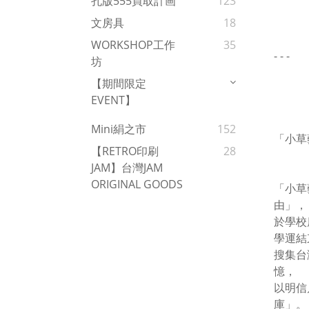
孔版555買取計画
123
文房具
18
WORKSHOP工作
35
- - -
坊
【期間限定
EVENT】
Mini絹之市
152
「小草
【RETRO印刷
28
JAM】台灣JAM
ORIGINAL GOODS
「小草
由」，
於學校
學運結
搜集台
憶，
以明信
庫」。