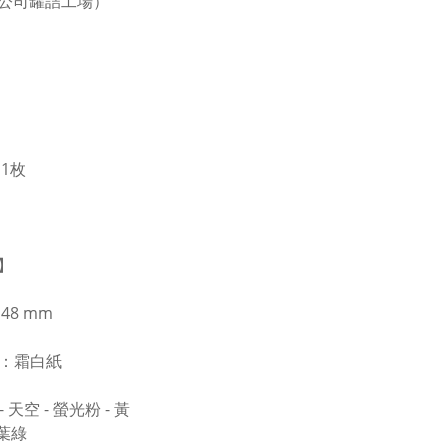
公司罐詰工場）
 1枚
】
 148 mm
R：霜白紙
 - 天空 - 螢光粉 - 黃
若葉綠