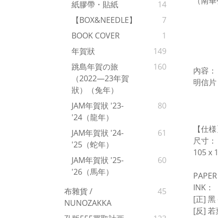
（南華
紙膠帶・貼紙
14
【BOX&NEEDLE】
7
BOOK COVER
1
年賀狀
149
跳島年賀の旅
160
內容：
（2022—23年賀
明信片
狀）（兔年）
JAM年賀狀 '23-
80
'24（龍年）
【仕様
JAM年賀狀 '24-
61
尺寸：
'25（蛇年）
105 x
JAM年賀狀 '25-
60
'26（馬年）
PAPE
INK：
布雜貨 /
45
[正] 黑
NUNOZAKKA
[反] 