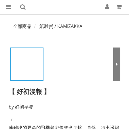
全部商品
紙雜貨 / KAMIZAKKA
【 好初漫報 】
by 好初早餐
「
連難吃的要命的飛機餐都偷想念？慘，真慘，特出漫報