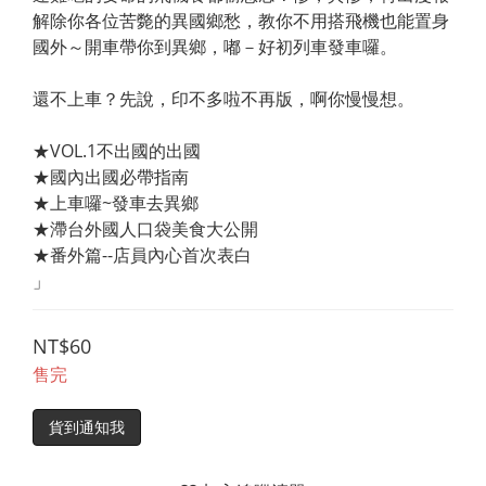
解除你各位苦斃的異國鄉愁，教你不用搭飛機也能置身
國外～開車帶你到異鄉，嘟－好初列車發車囉。
還不上車？先說，印不多啦不再版，啊你慢慢想。
★VOL.1不出國的出國
★國內出國必帶指南
★上車囉~發車去異鄉
★滯台外國人口袋美食大公開
★番外篇--店員內心首次表白
」
NT$60
售完
貨到通知我