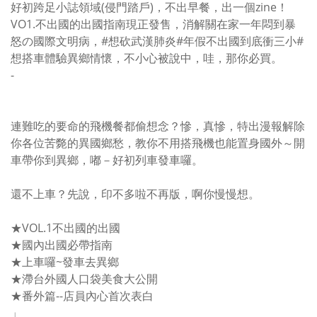
好初跨足小誌領域(侵門踏戶)，不出早餐，出一個zine！
VO1.不出國的出國指南現正發售，消解關在家一年悶到暴
怒の國際文明病，#想砍武漢肺炎#年假不出國到底衝三小#
想搭車體驗異鄉情懷，不小心被說中，哇，那你必買。
-
連難吃的要命的飛機餐都偷想念？慘，真慘，特出漫報解除
你各位苦斃的異國鄉愁，教你不用搭飛機也能置身國外～開
車帶你到異鄉，嘟－好初列車發車囉。
還不上車？先說，印不多啦不再版，啊你慢慢想。
★VOL.1不出國的出國
★國內出國必帶指南
★上車囉~發車去異鄉
★滯台外國人口袋美食大公開
★番外篇--店員內心首次表白
」