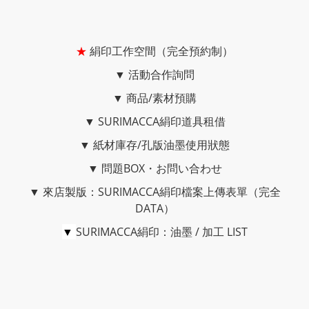
★
絹印工作空間（完全預約制）
▼
活動合作詢問
▼
商品/素材預購
▼
SURIMACCA絹印道具租借
▼
紙材庫存/孔版油墨使用狀態
▼
問題BOX・お問い合わせ
▼
來店製版：SURIMACCA絹印檔案上傳表單（完全
DATA）
▼
SURIMACCA絹印：油墨 / 加工 LIST