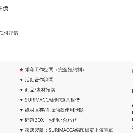
評價
任何評價
★
絹印工作空間（完全預約制）
▼
活動合作詢問
▼
商品/素材預購
▼
SURIMACCA絹印道具租借
▼
紙材庫存/孔版油墨使用狀態
▼
問題BOX・お問い合わせ
▼
來店製版：SURIMACCA絹印檔案上傳表單