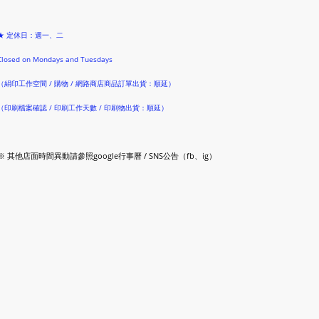
★ 定休日：週一、二
Closed on Mondays and Tuesdays
（絹印工作空間 / 購物 / 網路商店商品訂單出貨：順延）
（印刷檔案確認 / 印刷工作天數 / 印刷物出貨：順延）
※ 其他店面時間異動請參照google行事曆 / SNS公告（fb、ig）