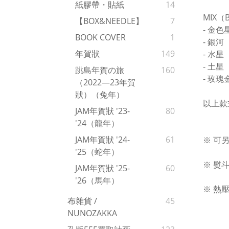
紙膠帶・貼紙
14
MIX
【BOX&NEEDLE】
7
- 金色
BOOK COVER
1
- 銀河
年賀狀
149
- 水星
- 土星
跳島年賀の旅
160
- 玫瑰
（2022—23年賀
狀）（兔年）
以上款
JAM年賀狀 '23-
80
'24（龍年）
JAM年賀狀 '24-
61
※ 可
'25（蛇年）
※ 熨
JAM年賀狀 '25-
60
'26（馬年）
※ 熱
布雜貨 /
45
NUNOZAKKA