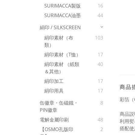
SURIMACCA製版
16
SURIMACCA油墨
44
絹印 / SILKSCREEN
絹印素材（布
103
類）
絹印素材（T恤）
17
絹印素材 （紙類
40
＆其他）
絹印加工
17
商品
絹印用具
17
彩箔（C
缶徽章・缶磁鐵・
8
PIN徽章
商品説
電解金屬印刷
48
利用熨
搭配使用
【OSMO孔版印
2