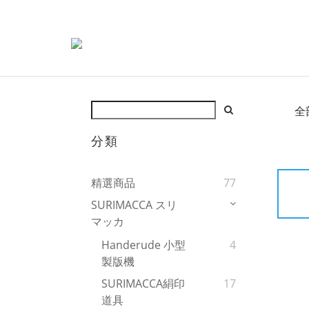
全
分類
精選商品
77
SURIMACCA スリ
マッカ
Handerude 小型
4
製版機
SURIMACCA絹印
17
道具