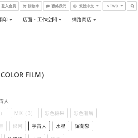
登入會員
購物車
聯絡我們
繁體中文
$ TWD
 絹印
店面・工作空間
網路商店
OLOR FILM）
宇宙人
A）
MIX（B）
彩色糖果
彩色漸層
星
銀河
宇宙人
水星
羅蘭紫