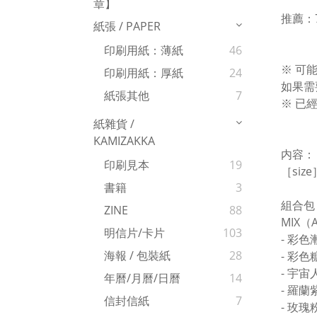
章】
推薦：
紙張 / PAPER
印刷用紙：薄紙
46
※ 可
印刷用紙：厚紙
24
如果需
紙張其他
7
※ 已
紙雜貨 /
KAMIZAKKA
内容：
印刷見本
19
［size
書籍
3
組合包
ZINE
88
MIX
明信片/卡片
103
- 彩色
海報 / 包裝紙
28
- 彩色
- 宇宙
年曆/月曆/日曆
14
- 羅蘭
信封信紙
7
- 玫瑰