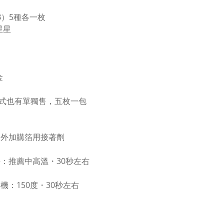
（B）5種各一枚
星星
金
式也有單獨售，五枚一包
另外加購箔用接著劑
斗：推薦中高溫・30秒左右
壓機：150度・30秒左右