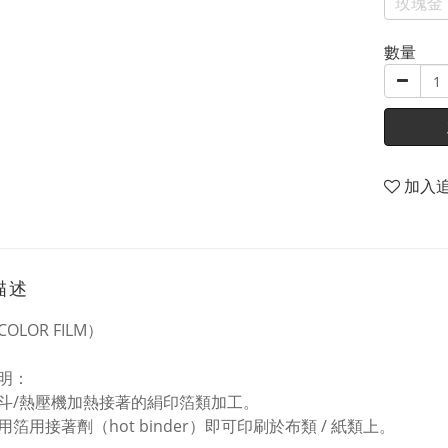
玫瑰金
數量
加入
描述
OLOR FILM）
明：
斗/熱壓機加熱接著的絹印箔類加工。
箔用接著劑（hot binder）即可印刷於布類 / 紙類上。