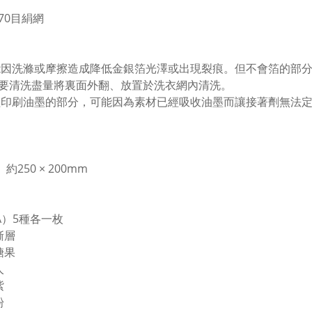
70目絹網
能因洗滌或摩擦造成降低金銀箔光澤或出現裂痕。但不會箔的部
要清洗盡量將裏面外翻、放置於洗衣網內清洗。
經印刷油墨的部分，可能因為素材已經吸收油墨而讓接著劑無法
］約250 × 200mm
（A）5種各一枚
漸層
糖果
人
紫
粉