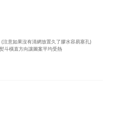
 (注意如果沒有清網放置久了膠水容易塞孔)
變熨斗橫直方向讓圖案平均受熱