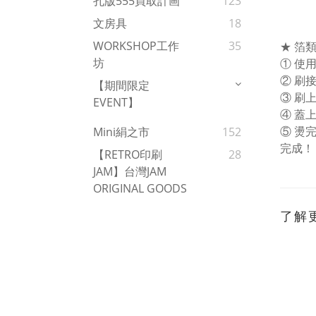
孔版555買取計画
123
文房具
18
WORKSHOP工作
35
★ 箔類
坊
① 使
② 刷
【期間限定
③ 刷
EVENT】
④ 蓋
⑤ 燙
Mini絹之市
152
完成！
【RETRO印刷
28
JAM】台灣JAM
ORIGINAL GOODS
了解