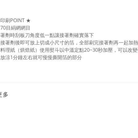
印刷POINT ★
用70目絹網網目
接著劑時刮板刀角度低一點讓接著劑確實落下
上接著劑後即可放上切成小尺寸的箔，全部刷完接著劑再一起加熱
上料理紙（烘焙紙）使用熨斗以中溫定點20~30秒加壓，可以改
完放涼1分鐘左右就可慢慢撕開箔的部分
更多