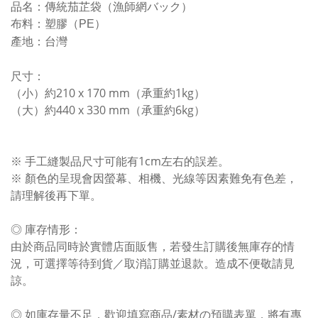
品名：傳統茄芷袋（漁師網バック）
布料：
塑膠（PE）
產地：台灣
尺寸：
（小）約210 x 170 mm（承重約1kg）
（大）約440 x 330 mm（承重約6kg）
※ 手工縫製品尺寸可能有1cm左右的誤差。
※ 顏色的呈現會因螢幕、相機、光線等因素難免有色差，
請理解後再下單。
◎ 庫存情形：
由於商品同時於實體店面販售，若發生訂購後無庫存的情
況，可選擇等待到貨／取消訂購並退款。造成不便敬請見
諒。
◎ 如庫存量不足，歡迎填寫商品/素材の預購表單，將有專