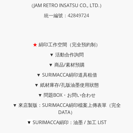
（JAM RETRO INSATSU CO., LTD.）
統一編號：42849724
★
絹印工作空間（完全預約制）
▼
活動合作詢問
▼
商品/素材預購
▼
SURIMACCA絹印道具租借
▼
紙材庫存/孔版油墨使用狀態
▼
問題BOX・お問い合わせ
▼
來店製版：SURIMACCA絹印檔案上傳表單（完全
DATA）
▼
SURIMACCA絹印：油墨 / 加工 LIST