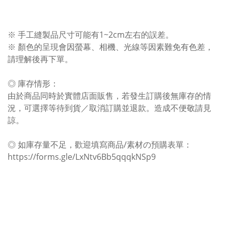
※ 手工縫製品尺寸可能有1~2cm左右的誤差。
※ 顏色的呈現會因螢幕、相機、光線等因素難免有色差，
請理解後再下單。
◎ 庫存情形：
由於商品同時於實體店面販售，若發生訂購後無庫存的情
況，可選擇等待到貨／取消訂購並退款。造成不便敬請見
諒。
◎ 如庫存量不足，歡迎填寫商品/素材の預購表單：
https://forms.gle/LxNtv6Bb5qqqkNSp9