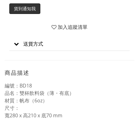
貨到通知我
加入追蹤清單
送貨方式
商品描述
編號：BD18
品名：雙杯飲料袋（薄・有底）
材質：帆布（6oz）
尺寸：
寬280 x 高210 x 底70 mm