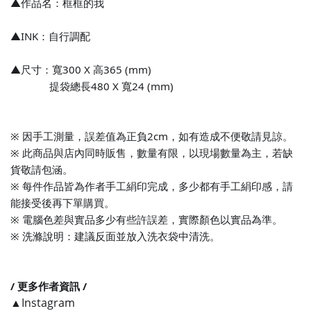
▲作品名：框框的我
▲INK：
自行調配
▲尺寸：寬300 X 高365 (mm)
提袋總長480 X 寬24 (mm)
※ 因手工測量，誤差值為正負2cm，如有造成不便敬請見諒。
※ 此商品與店內同時販售，數量有限，以現場數量為主，若缺
貨敬請包涵。
※ 每件作品皆為作者手工絹印完成，多少都有手工絹印感，請
能接受後再下單購買。
※ 電腦色差與實品多少有些許誤差，實際顏色以實品為準。
※ 洗滌說明：建議反面
並放入洗衣袋中
清洗。
/ 更多作者資訊 /
▲Instagram