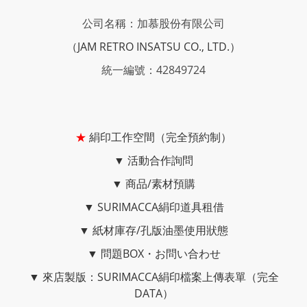
公司名稱：加慕股份有限公司
（JAM RETRO INSATSU CO., LTD.）
統一編號：42849724
★
絹印工作空間（完全預約制）
▼
活動合作詢問
▼
商品/素材預購
▼
SURIMACCA絹印道具租借
▼
紙材庫存/孔版油墨使用狀態
▼
問題BOX・お問い合わせ
▼
來店製版：SURIMACCA絹印檔案上傳表單（完全
DATA）