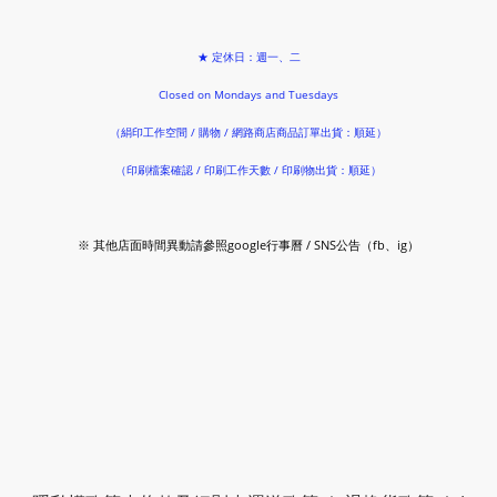
★ 定休日：週一、二
Closed on Mondays and Tuesdays
（絹印工作空間 / 購物 / 網路商店商品訂單出貨：順延）
（印刷檔案確認 / 印刷工作天數 / 印刷物出貨：順延）
※ 其他店面時間異動請參照google行事曆 / SNS公告（fb、ig）