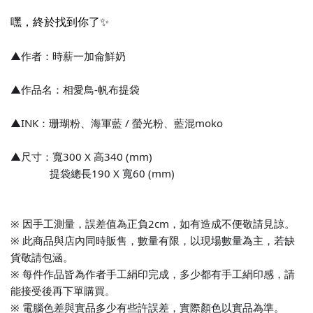
嘿，終於找到你了✨
▲作者：時薪一加侖鮮奶
▲作品名：相愛鳥-帆布提袋
▲INK：珊瑚粉
、海軍藍 / 螢光
粉
、藍混moko
▲尺寸：寬300 X 高340 (mm)
提袋總長190 X 寬60 (mm)
※ 因手工測量，誤差值為正負2cm，如有造成不便敬請見諒。
※ 此商品與店內同時販售，數量有限，以現場數量為主，若缺
貨敬請包涵。
※ 每件作品皆為作者手工絹印完成，多少都有手工絹印感，請
能接受後再下單購買。
※ 電腦色差與實品多少有些許誤差，實際顏色以實品為準。