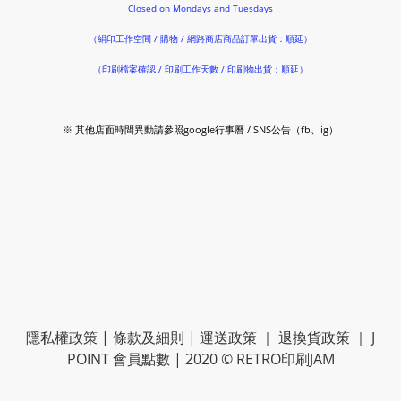
Closed on Mondays and Tuesdays
（絹印工作空間 / 購物 / 網路商店商品訂單出貨：順延）
（印刷檔案確認 / 印刷工作天數 / 印刷物出貨：順延）
※ 其他店面時間異動請參照google行事曆 / SNS公告（fb、ig）
隱私權政策
|
條款及細則
|
運送政策
｜
退換貨政策
｜
J
POINT 會員點數
| 2020 © RETRO印刷JAM