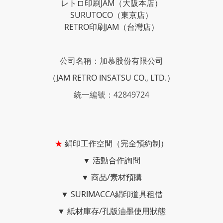
レトロ印刷JAM
（大阪本店）
SURUTOCO
（東京店）
RETRO印刷JAM
（台灣店）
公司名稱：加慕股份有限公司
（JAM RETRO INSATSU CO., LTD.）
統一編號：42849724
★
絹印工作空間（完全預約制）
▼
活動合作詢問
▼
商品/素材預購
▼
SURIMACCA絹印道具租借
▼
紙材庫存/孔版油墨使用狀態