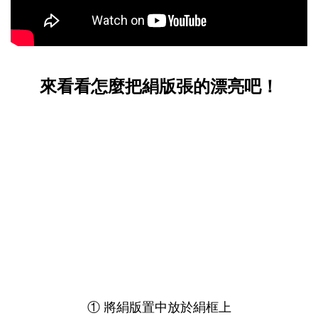
來看看怎麼把絹版張的漂亮吧！
① 將絹版置中放於絹框上