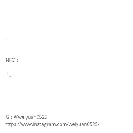
- - -
INFO：
「」
IG：@weiyuan0525
https://www.instagram.com/weiyuan0525/