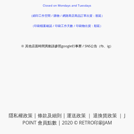
Closed on Mondays and Tuesdays
（絹印工作空間 / 購物 / 網路商店商品訂單出貨：順延）
（印刷檔案確認 / 印刷工作天數 / 印刷物出貨：順延）
※ 其他店面時間異動請參照google行事曆 / SNS公告（fb、ig）
隱私權政策
|
條款及細則
|
運送政策
｜
退換貨政策
｜
J
POINT 會員點數
| 2020 © RETRO印刷JAM