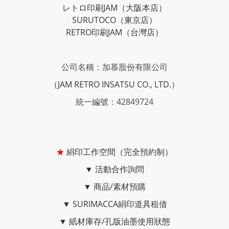
レトロ印刷JAM
（大阪本店）
SURUTOCO
（東京店）
RETRO印刷JAM
（台灣店）
公司名稱：加慕股份有限公司
（JAM RETRO INSATSU CO., LTD.）
統一編號：42849724
★
絹印工作空間（完全預約制）
▼
活動合作詢問
▼
商品/素材預購
▼
SURIMACCA絹印道具租借
▼
紙材庫存/孔版油墨使用狀態