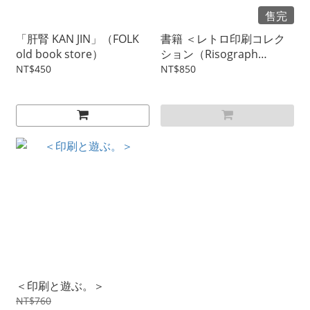
售完
「肝腎 KAN JIN」（FOLK
書籍 ＜レトロ印刷コレク
old book store）
ション（Risograph
Printing Collection）＞
NT$450
NT$850
＜印刷と遊ぶ。＞
NT$760