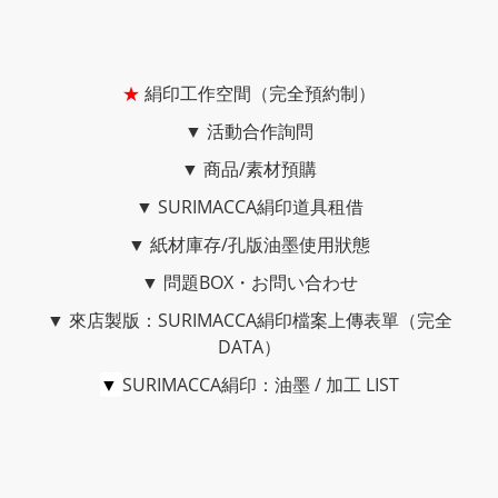
★
絹印工作空間（完全預約制）
▼
活動合作詢問
▼
商品/素材預購
▼
SURIMACCA絹印道具租借
▼
紙材庫存/孔版油墨使用狀態
▼
問題BOX・お問い合わせ
▼
來店製版：SURIMACCA絹印檔案上傳表單（完全
DATA）
▼
SURIMACCA絹印：油墨 / 加工 LIST