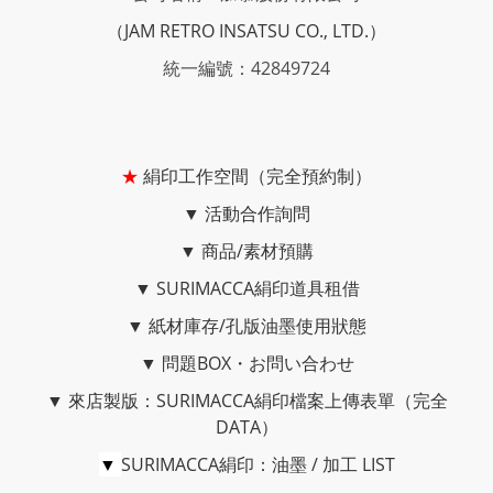
（JAM RETRO INSATSU CO., LTD.）
統一編號：42849724
★
絹印工作空間（完全預約制）
▼
活動合作詢問
▼
商品/素材預購
▼
SURIMACCA絹印道具租借
▼
紙材庫存/孔版油墨使用狀態
▼
問題BOX・お問い合わせ
▼
來店製版：SURIMACCA絹印檔案上傳表單（完全
DATA）
▼
SURIMACCA絹印：油墨 / 加工 LIST