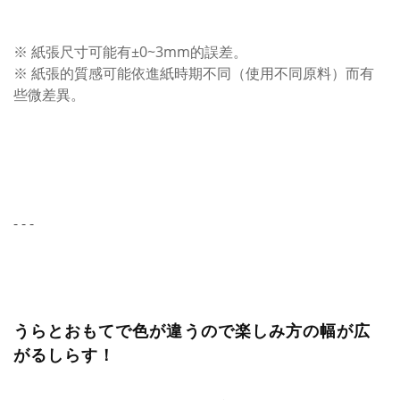
※ 紙張尺寸可能有±0~3mm的誤差。
※ 紙張的質感可能依進紙時期不同（使用不同原料）而有
些微差異。
- - -
うらとおもてで色が違うので楽しみ方の幅が広
がるしらす！