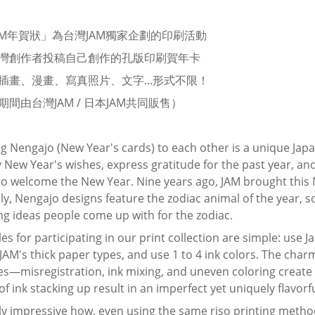
JAM年賀狀」為台灣JAM獨家企劃的印刷活動
灣創作者投稿自己創作的孔版印刷賀年卡
插畫、漫畫、寫真照片、文字...形式不限！
期間由台灣JAM / 日本JAM共同販售）
g Nengajo (New Year's cards) to each other is a unique Jap
 New Year's wishes, express gratitude for the past year, an
to welcome the New Year. Nine years ago, JAM brought this 
lly, Nengajo designs feature the zodiac animal of the year, s
g ideas people come up with for the zodiac.
les for participating in our print collection are simple: us
JAM's thick paper types, and use 1 to 4 ink colors. The charm 
ies—misregistration, ink mixing, and uneven coloring create a
of ink stacking up result in an imperfect yet uniquely flavorf
ruly impressive how, even using the same riso printing method