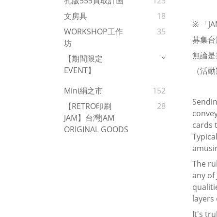
孔版555買取計画
123
文房具
18
※ 「
WORKSHOP工作
35
募集台
坊
無論是
【期間限定
EVENT】
（活動
Mini絹之市
152
Sendin
【RETRO印刷
28
convey
JAM】台灣JAM
cards 
ORIGINAL GOODS
Typica
amusin
The ru
any of 
qualit
layers 
It's t