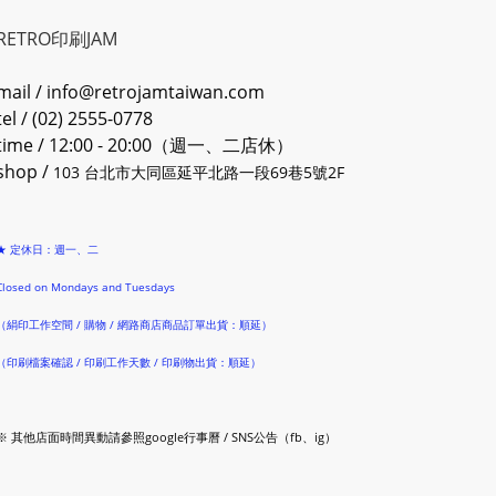
RETRO印刷JAM
mail / info@retrojamtaiwan.com
tel / (02) 2555-0778
time / 12:00 - 20:00（週一、二店休）
shop /
103 台北市大同區延平北路一段69巷5號2F
★ 定休日：週一、二
Closed on Mondays and Tuesdays
（絹印工作空間 / 購物 / 網路商店商品訂單出貨：順延）
（印刷檔案確認 / 印刷工作天數 / 印刷物出貨：順延）
※ 其他店面時間異動請參照google行事曆 / SNS公告（fb、ig）