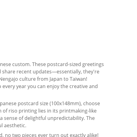
anese custom. These postcard-sized greetings
d share recent updates—essentially, they're
Nengajo culture from Japan to Taiwan!
o every year you can enjoy the creative and
e Japanese postcard size (100x148mm), choose
of riso printing lies in its printmaking-like
 sense of delightful unpredictability. The
ul aesthetic.
, no two pieces ever turn out exactly alike!