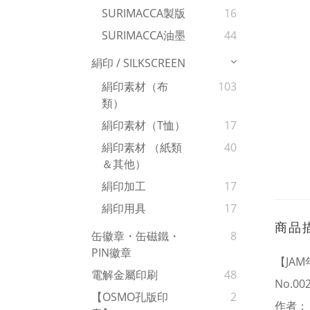
SURIMACCA製版
16
SURIMACCA油墨
44
絹印 / SILKSCREEN
絹印素材（布
103
類）
絹印素材（T恤）
17
絹印素材 （紙類
40
＆其他）
絹印加工
17
絹印用具
17
商品
缶徽章・缶磁鐵・
8
PIN徽章
【JAM年
電解金屬印刷
48
No.00
【OSMO孔版印
2
作者：