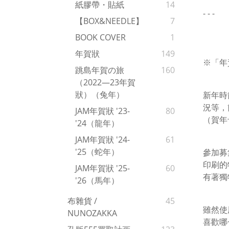
紙膠帶・貼紙
14
- - -
【BOX&NEEDLE】
7
BOOK COVER
1
年賀狀
149
※「年
跳島年賀の旅
160
（2022—23年賀
狀）（兔年）
新年時
況等，
JAM年賀狀 '23-
80
（賀年
'24（龍年）
JAM年賀狀 '24-
61
'25（蛇年）
參加募
印刷的
JAM年賀狀 '25-
60
有著獨
'26（馬年）
布雜貨 /
45
雖然使
NUNOZAKKA
喜歡哪