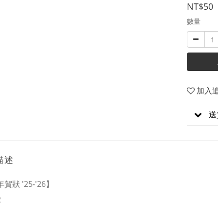
NT$50
數量
加入
送
描述
賀狀 '25-'26】
2