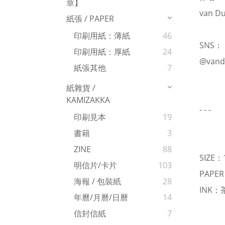
章】
van Du
紙張 / PAPER
印刷用紙：薄紙
46
SNS：
印刷用紙：厚紙
24
@vand
紙張其他
7
紙雜貨 /
KAMIZAKKA
- - -
印刷見本
19
書籍
3
ZINE
88
SIZE：
明信片/卡片
103
PAPE
海報 / 包裝紙
28
INK
年曆/月曆/日曆
14
信封信紙
7