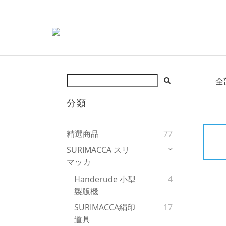
全
分類
精選商品
77
SURIMACCA スリ
マッカ
Handerude 小型
4
製版機
SURIMACCA絹印
17
道具