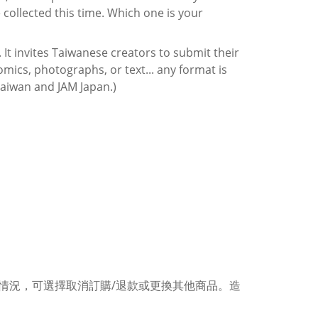
collected this time. Which one is your
 It invites Taiwanese creators to submit their
comics, photographs, or text... any format is
Taiwan and JAM Japan.)
情況，可選擇取消訂購/退款或更換其他商品。造