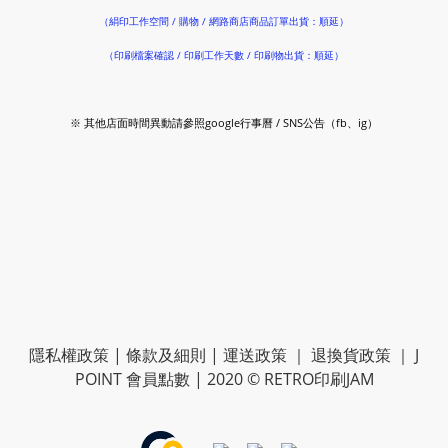
（絹印工作空間 / 購物 / 網路商店商品訂單出貨：順延）
（印刷檔案確認 / 印刷工作天數 / 印刷物出貨：順延）
※ 其他店面時間異動請參照google行事曆 / SNS公告（fb、ig）
隱私權政策
|
條款及細則
|
運送政策
｜
退換貨政策
｜
J
POINT 會員點數
| 2020 © RETRO印刷JAM