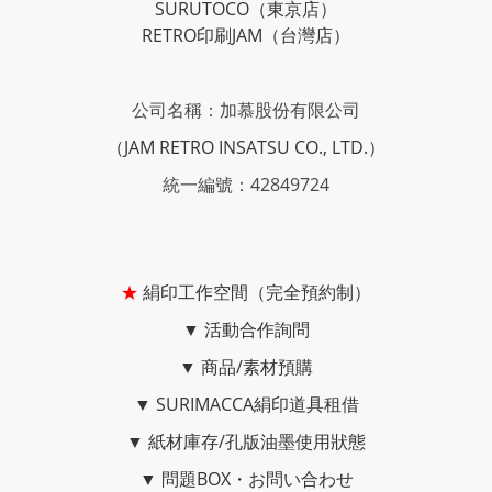
SURUTOCO
（東京店）
RETRO印刷JAM
（台灣店）
公司名稱：加慕股份有限公司
（JAM RETRO INSATSU CO., LTD.）
統一編號：42849724
★
絹印工作空間（完全預約制）
▼
活動合作詢問
▼
商品/素材預購
▼
SURIMACCA絹印道具租借
▼
紙材庫存/孔版油墨使用狀態
▼
問題BOX・お問い合わせ