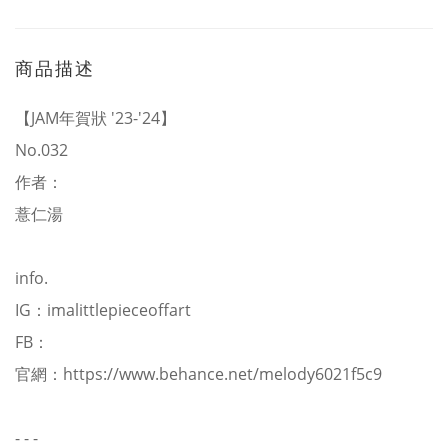
商品描述
【JAM年賀狀 '23-'24】
No.032
作者：
薏仁湯
info.
IG：
imalittlepieceoffart
FB：
官網：
https://www.behance.net/melody6021f5c9
- - -