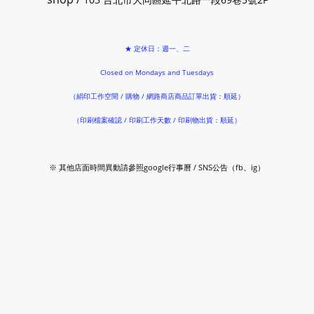
★ 定休日：週一、二
Closed on Mondays and Tuesdays
（絹印工作空間 / 購物 / 網路商店商品訂單出貨：順延）
（印刷檔案確認 / 印刷工作天數 / 印刷物出貨：順延）
※ 其他店面時間異動請參照google行事曆 / SNS公告（fb、ig）