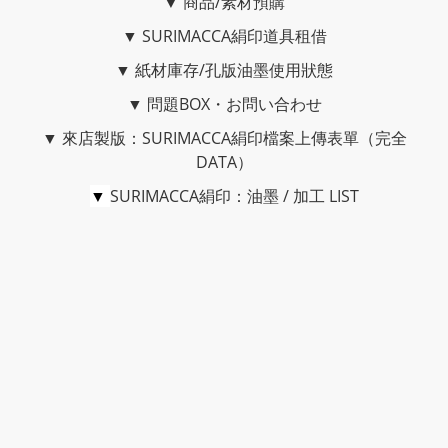
▼
商品/素材預購
▼
SURIMACCA絹印道具租借
▼
紙材庫存/孔版油墨使用狀態
▼
問題BOX・お問い合わせ
▼
來店製版：SURIMACCA絹印檔案上傳表單（完全
DATA）
▼
SURIMACCA絹印：油墨 / 加工 LIST