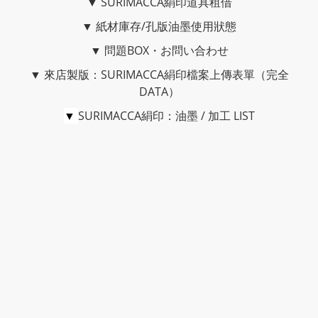
▼
SURIMACCA絹印道具租借
▼
紙材庫存/孔版油墨使用狀態
▼
問題BOX・お問い合わせ
▼
來店製版：SURIMACCA絹印檔案上傳表單（完全
DATA）
▼
SURIMACCA絹印：油墨 / 加工 LIST