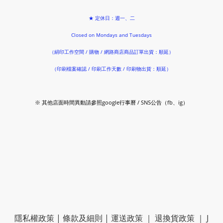
★ 定休日：週一、二
Closed on Mondays and Tuesdays
（絹印工作空間 / 購物 / 網路商店商品訂單出貨：順延）
（印刷檔案確認 / 印刷工作天數 / 印刷物出貨：順延）
※ 其他店面時間異動請參照google行事曆 / SNS公告（fb、ig）
隱私權政策
|
條款及細則
|
運送政策
｜
退換貨政策
｜
J