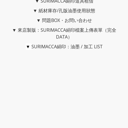
▼
SURIMACCA絹印道具租借
▼
紙材庫存/孔版油墨使用狀態
▼
問題BOX・お問い合わせ
▼
來店製版：SURIMACCA絹印檔案上傳表單（完全
DATA）
▼
SURIMACCA絹印：油墨 / 加工 LIST