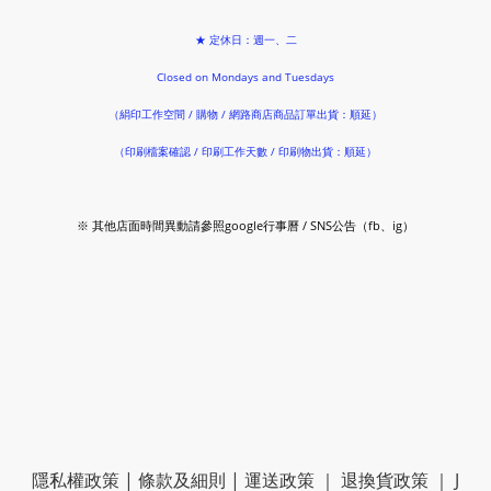
★ 定休日：週一、二
Closed on Mondays and Tuesdays
（絹印工作空間 / 購物 / 網路商店商品訂單出貨：順延）
（印刷檔案確認 / 印刷工作天數 / 印刷物出貨：順延）
※ 其他店面時間異動請參照google行事曆 / SNS公告（fb、ig）
隱私權政策
|
條款及細則
|
運送政策
｜
退換貨政策
｜
J