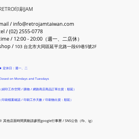
RETRO印刷JAM
mail / info@retrojamtaiwan.com
tel / (02) 2555-0778
time / 12:00 - 20:00（週一、二店休）
shop /
103 台北市大同區延平北路一段69巷5號2F
★ 定休日：週一、二
Closed on Mondays and Tuesdays
（絹印工作空間 / 購物 / 網路商店商品訂單出貨：順延）
（印刷檔案確認 / 印刷工作天數 / 印刷物出貨：順延）
※ 其他店面時間異動請參照google行事曆 / SNS公告（fb、ig）