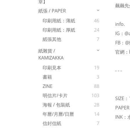
章】
飆飆先
紙張 / PAPER
印刷用紙：薄紙
46
info.
印刷用紙：厚紙
24
IG：
@a
紙張其他
7
FB：
@
紙雜貨 /
官網：
KAMIZAKKA
印刷見本
19
- - -
書籍
3
ZINE
88
明信片/卡片
103
SIZE：
海報 / 包裝紙
28
PAPE
年曆/月曆/日曆
14
INK
信封信紙
7