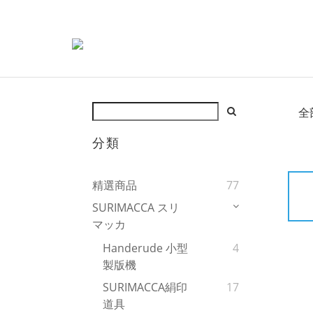
全
分類
精選商品
77
SURIMACCA スリ
マッカ
Handerude 小型
4
製版機
SURIMACCA絹印
17
道具