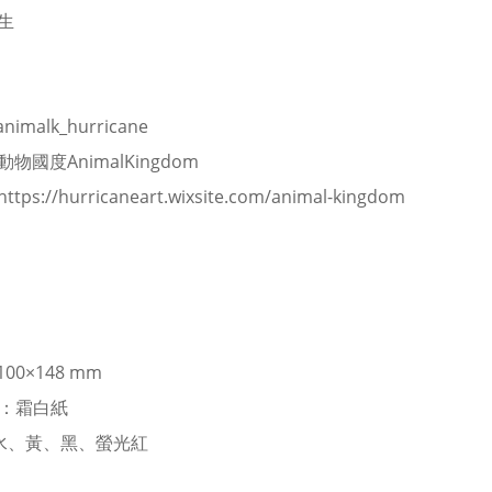
生
nimalk_hurricane
動物國度AnimalKingdom
https://hurricaneart.wixsite.com/animal-kingdom
100×148 mm
R：霜白紙
：水、黃、黑、螢光紅