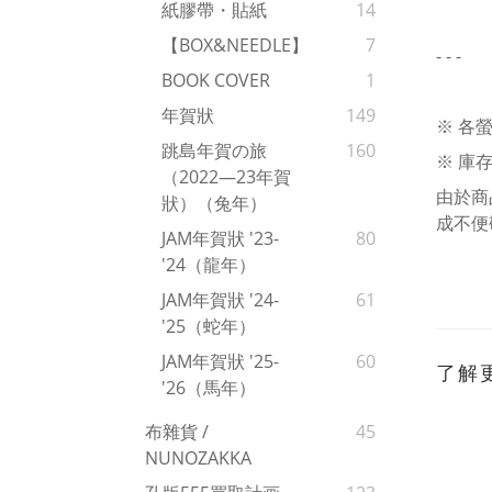
紙膠帶・貼紙
14
【BOX&NEEDLE】
7
- - -
BOOK COVER
1
年賀狀
149
※ 各
跳島年賀の旅
160
※ 庫
（2022—23年賀
由於商
狀）（兔年）
成不便
JAM年賀狀 '23-
80
'24（龍年）
JAM年賀狀 '24-
61
'25（蛇年）
JAM年賀狀 '25-
60
了解
'26（馬年）
布雜貨 /
45
NUNOZAKKA