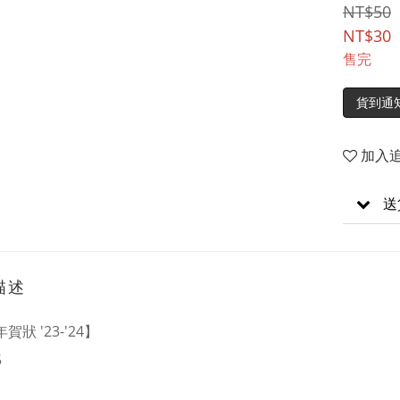
NT$50
NT$30
售完
貨到通
加入
送
描述
賀狀 '23-'24】
5