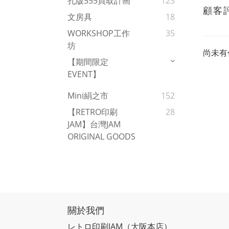
孔版555買取計画
123
顧客
文房具
18
WORKSHOP工作
35
坊
尚未有
【期間限定
EVENT】
Mini絹之市
152
【RETRO印刷
28
JAM】台灣JAM
ORIGINAL GOODS
關於我們
レトロ印刷JAM
（大阪本店）