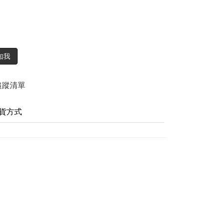
知我
追蹤清單
貨方式