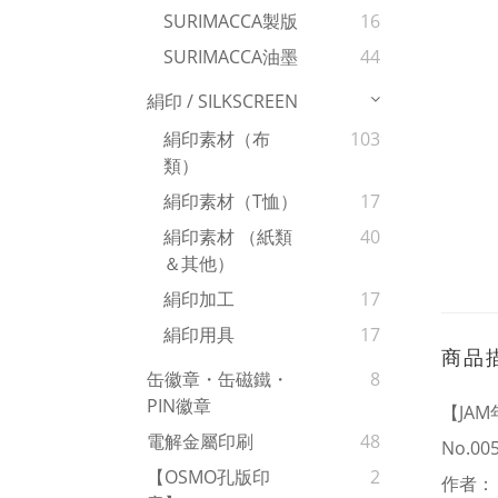
SURIMACCA製版
16
SURIMACCA油墨
44
絹印 / SILKSCREEN
絹印素材（布
103
類）
絹印素材（T恤）
17
絹印素材 （紙類
40
＆其他）
絹印加工
17
絹印用具
17
商品
缶徽章・缶磁鐵・
8
PIN徽章
【JAM年
電解金屬印刷
48
No.00
【OSMO孔版印
2
作者：