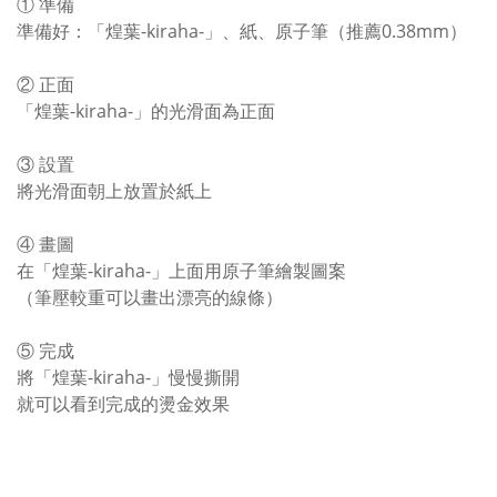
① 準備
準備好：「煌葉-kiraha-」、紙、原子筆（推薦0.38mm）
② 正面
「煌葉-kiraha-」的光滑面為正面
③ 設置
將光滑面朝上放置於紙上
④ 畫圖
在「煌葉-kiraha-」上面用原子筆繪製圖案
（筆壓較重可以畫出漂亮的線條）
⑤ 完成
將「煌葉-kiraha-」慢慢撕開
就可以看到完成的燙金效果