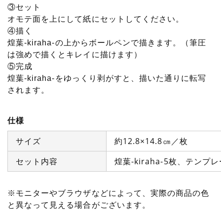
③セット
オモテ面を上にして紙にセットしてください。
④描く
煌葉-kiraha-の上からボールペンで描きます。（筆圧
は強めで描くとキレイに描けます）
⑤完成
煌葉-kiraha-をゆっくり剥がすと、描いた通りに転写
されます。
仕様
サイズ
約12.8×14.8㎝／枚
セット内容
煌葉-kiraha-5枚、テ
※モニターやブラウザなどによって、実際の商品の色
と異なって見える場合がございます。