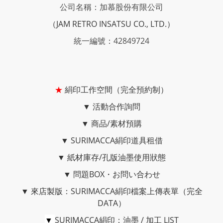
公司名稱：加慕股份有限公司
（JAM RETRO INSATSU CO., LTD.）
統一編號：42849724
★
絹印工作空間（完全預約制）
▼
活動合作詢問
▼
商品/素材預購
▼
SURIMACCA絹印道具租借
▼
紙材庫存/孔版油墨使用狀態
▼
問題BOX・お問い合わせ
▼
來店製版：SURIMACCA絹印檔案上傳表單（完全
DATA）
▼
SURIMACCA絹印：油墨 / 加工 LIST