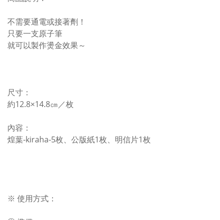
不需要通電或接著劑！
只要一支原子筆
就可以製作燙金效果～
尺寸：
約12.8×14.8㎝／枚
內容：
煌葉-kiraha-5枚、公版紙1枚、明信片1枚
※ 使用方式：