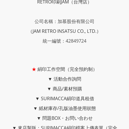
RETRO印刷JAM
（台灣店）
公司名稱：加慕股份有限公司
（JAM RETRO INSATSU CO., LTD.）
統一編號：42849724
★
絹印工作空間（完全預約制）
▼
活動合作詢問
▼
商品/素材預購
▼
SURIMACCA絹印道具租借
▼
紙材庫存/孔版油墨使用狀態
▼
問題BOX・お問い合わせ
▼
來店製版：SURIMACCA絹印檔案上傳表單（完全