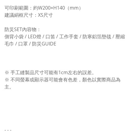
可印刷範圍：約W200×H140（mm）
建議絹框尺寸：XS尺寸
防災SET內容物：
側背小袋 / LED燈 / 口笛 / 工作手套 / 防寒鋁箔墊毯 / 壓縮
毛巾 / 口罩 / 防災GUIDE
※ 手工縫製品尺寸可能有1cm左右的誤差。
※ 不同螢幕或顯示器可能會有色差，顏色以實際商品為
主。
- - -