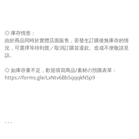
◎ 庫存情形：
由於商品同時於實體店面販售，若發生訂購後無庫存的情
況，可選擇等待到貨／取消訂購並退款。造成不便敬請見
諒。
◎ 如庫存量不足，歡迎填寫商品/素材の預購表單：
https://forms.gle/LxNtv6Bb5qqqkNSp9
- - -