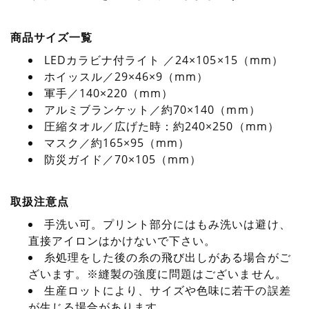
商品サイズ一覧
LEDカラビナ付ライト ／24×105×15（mm）
ホイッスル／29×46×9（mm）
軍手／140×220（mm）
アルミブランケット／約70×140（mm）
圧縮タオル／広げた時：約240×250（mm）
マスク／約165×95（mm）
防災ガイド／70×105（mm）
取扱注意点
手洗い可。プリント部分にはもみ洗いは避け、
直接アイロンはかけないで下さい。
糸処理をした後の糸の飛び出しがある場合がご
ざいます。※縫製の強度に問題はございません。
生産ロットにより、サイズや色味に若干の誤差
が生じる場合があります。