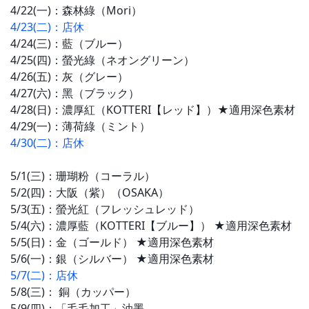
4/22(一)：
森林
綠
（Mori）
4/23(二)
：店休
4/24(三)：藍
（ブルー）
4/25(四)：
螢光綠
（ネオングリーン）
4/26(五)：
灰
（グレー）
4/27(六)：
黑（
ブラック
）
4/28(日)：濃厚紅（KOTTERI【レッド】）
★適用深色素材
4/29(一)：
薄荷綠
（ミント）
4/30(二)
：店休
5/1(三)：
珊瑚粉
（コーラル）
5/2(四)：
大阪（紫）
（OSAKA）
5/3(五)：螢光紅
（フレッシュレッド）
5/4(六)：濃厚藍（KOTTERI【ブルー】） 
★適用深色素材
5/5(日)：
金
（ゴールド）
★適用深色素材
5/6(一)：
銀
（シルバー）
★適用深色素材
5/7(二)
：店休
5/8(三)： 
銅
（カッパー）
5/9(四)
：
「
毛毛
加工」油墨