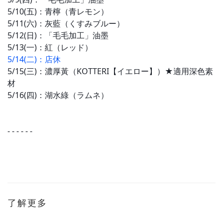
5/10(五)
：青檸
（青レモン）
5/11(六)
：灰藍
（くすみブルー）
5/12(日)
：「
毛毛
加工」油墨
5/13(一)
：紅
（レッド）
5/14(二)
：店休
5/15(三)
：
濃厚黃（
KOTTERI【イエロー】）
★適用深色素
材
5/16(四)
：
湖水綠
（ラムネ）
- - - - - -
了解更多