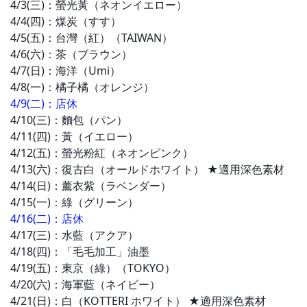
4/3(三)：
螢光黃
（ネオンイエロー）
4/4(四)：
煤炭
（すす）
4/5(五)：
台灣（
紅）（TAIWAN）
4/6(六)：
茶
（ブラウン）
4/7(日)：
海洋
（Umi）
4/8(一)：
橘子橘
（オレンジ）
4/9(二)
：店休
4/10(三)：麵包
（パン）
4/11(四)：黃
（イエロー）
4/12(五)：
螢光粉紅
（ネオンピンク）
4/13(六)：復古白
（オールドホワイト）
★適用深色素材
4/14(日)：
薰衣紫
（ラベンダー）
4/15(一)：綠
（グリーン）
4/16(二)
：店休
4/17(三)：
水藍
（アクア）
4/18(四)
：
「
毛毛
加工」油墨
4/19(五)：東京（綠）
（TOKYO）
4/20(六)：
海軍藍
（ネイビー）
4/21(日)：
白（
KOTTERI ホワイト）
★適用深色素材