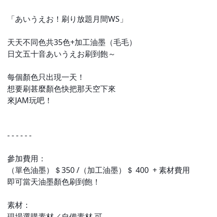
「あいうえお！刷り放題月間WS」
天天不同色共35色+加工油墨（毛毛）
日文五十音あいうえお刷到飽～
每個顏色只出現一天！
想要刷甚麼顏色快把那天空下來
來JAM玩吧！
- - - - - -
參加費用：
（單色油墨）＄350 /
（加工油墨）
＄ 400 + 素材費用
即可當天油墨顏色刷到飽！
素材：
現場選購素材／自備素材 可