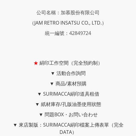
公司名稱：加慕股份有限公司
（JAM RETRO INSATSU CO., LTD.）
統一編號：42849724
★
絹印工作空間（完全預約制）
▼
活動合作詢問
▼
商品/素材預購
▼
SURIMACCA絹印道具租借
▼
紙材庫存/孔版油墨使用狀態
▼
問題BOX・お問い合わせ
▼
來店製版：SURIMACCA絹印檔案上傳表單（完全
DATA）