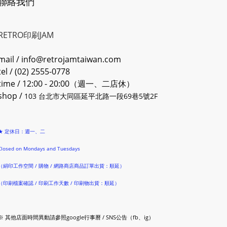
聯絡我們
RETRO印刷JAM
mail / info@retrojamtaiwan.com
tel / (02) 2555-0778
time / 12:00 - 20:00（週一、二店休）
shop /
103 台北市大同區延平北路一段69巷5號2F
★ 定休日：週一、二
Closed on Mondays and Tuesdays
（絹印工作空間 / 購物 / 網路商店商品訂單出貨：順延）
（印刷檔案確認 / 印刷工作天數 / 印刷物出貨：順延）
※ 其他店面時間異動請參照google行事曆 / SNS公告（fb、ig）