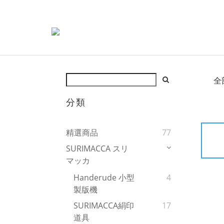
全
分類
精選商品
77
SURIMACCA スリ
マッカ
Handerude 小型
4
製版機
SURIMACCA絹印
17
道具