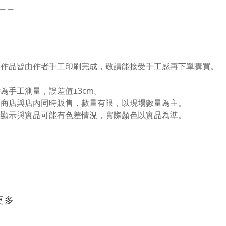
＿＿
件作品皆由作者手工印刷完成，敬請能接受手工感再下單購買。
寸為手工測量，誤差值±3cm。
路商店與店內同時販售，數量有限，以現場數量為主。
腦顯示與實品可能有色差情況，實際顏色以實品為準。
更多