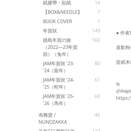
紙膠帶・貼紙
14
【BOX&NEEDLE】
7
BOOK COVER
1
年賀狀
149
●
作者
跳島年賀の旅
160
（2022—23年賀
喜歡狗
狀）（兔年）
從紙本
JAM年賀狀 '23-
80
'24（龍年）
JAM年賀狀 '24-
61
ig
'25（蛇年）
@dogpie.
JAM年賀狀 '25-
60
https:
'26（馬年）
布雜貨 /
45
NUNOZAKKA