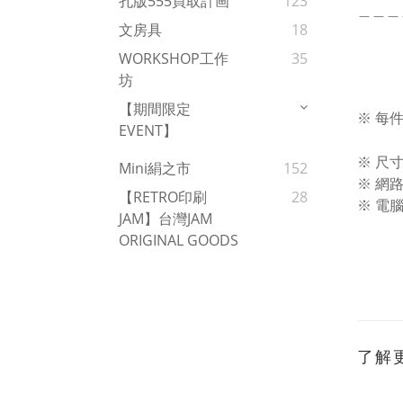
孔版555買取計画
123
＿＿＿
文房具
18
WORKSHOP工作
35
坊
【期間限定
※ 每
EVENT】
※ 尺
Mini絹之市
152
※ 網
【RETRO印刷
28
※ 電
JAM】台灣JAM
ORIGINAL GOODS
了解