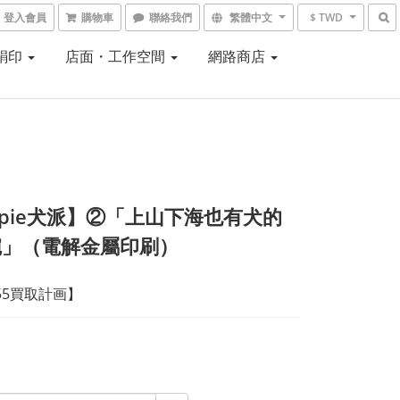
登入會員
購物車
聯絡我們
繁體中文
$ TWD
 絹印
店面・工作空間
網路商店
gpie犬派】②「上山下海也有犬的
碗」（電解金屬印刷）
55買取計画】