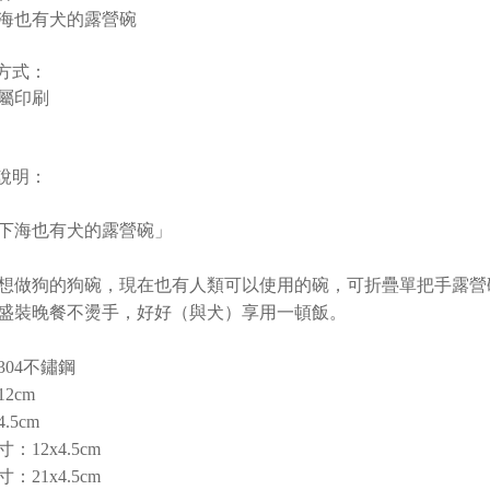
海也有犬的露營碗
刷方式：
屬印刷
品說明：
下海也有犬的露營碗」
想做狗的狗碗，現在也有人類可以使用的碗，可折疊單把手露營
盛裝晚餐不燙手，好好（與犬）享用一頓飯。
304不鏽鋼
2cm
.5cm
：12x4.5cm
：21x4.5cm