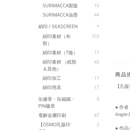
SURIMACCA製版
16
SURIMACCA油墨
44
絹印 / SILKSCREEN
絹印素材（布
103
類）
絹印素材（T恤）
17
絹印素材 （紙類
40
＆其他）
商品
絹印加工
17
【孔版
絹印用具
17
缶徽章・缶磁鐵・
8
PIN徽章
● 作者
dogpi
電解金屬印刷
47
【OSMO孔版印
2
● 作