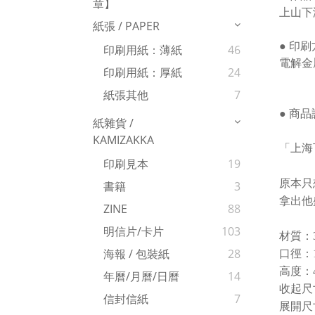
章】
上山下
紙張 / PAPER
● 印
印刷用紙：薄紙
46
電解金
印刷用紙：厚紙
24
紙張其他
7
● 商
紙雜貨 /
KAMIZAKKA
「上海
印刷見本
19
原本只
書籍
3
拿出他
ZINE
88
明信片/卡片
103
材質：
海報 / 包裝紙
28
口徑：1
高度：4
年曆/月曆/日曆
14
收起尺寸
信封信紙
7
展開尺寸