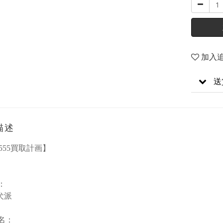
加入
送
描述
555買取計画】
：
e犬派
品名：